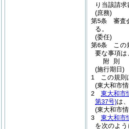
り当該請求
(庶務)
第5条
審査
る。
(委任)
第6条
この
要な事項は
附
則
(施行期日)
1
この規則
(東大和市
2
東大和市
第37号)
は
(東大和市
3
東大和市
を次のよう