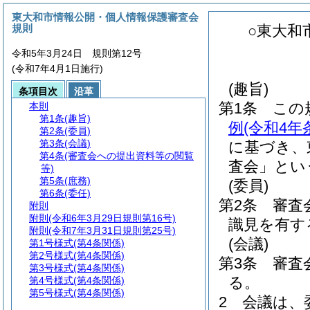
東大和市情報公開・個人情報保護審査会
規則
○東大和
令和5年3月24日 規則第12号
(令和7年4月1日施行)
(趣旨)
条項目次
沿革
第1条
この
本則
第1条
(趣旨)
例
(令和4
第2条
(委員)
第3条
(会議)
に基づき、
第4条
(審査会への提出資料等の閲覧
査会」とい
等)
第5条
(庶務)
(委員)
第6条
(委任)
第2条
審査
附則
附則
(令和6年3月29日規則第16号)
識見を有す
附則
(令和7年3月31日規則第25号)
(会議)
第1号様式
(第4条関係)
第2号様式
(第4条関係)
第3条
審査
第3号様式
(第4条関係)
る。
第4号様式
(第4条関係)
第5号様式
(第4条関係)
2
会議は、