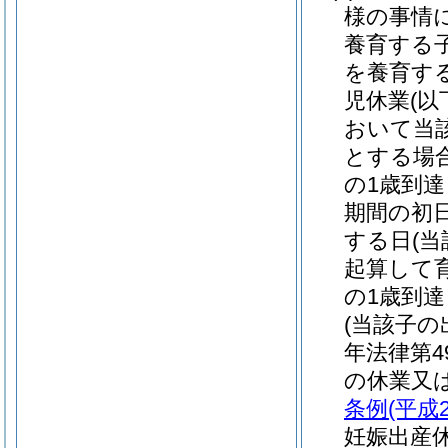
様の事情
養育する
を養育す
児休業
(
おいて当
とする場
の1歳到
期間の初
する日
(
起算して
の1歳到
(当該子
年法律第4
の休業又
条例
(平成
妊娠出産