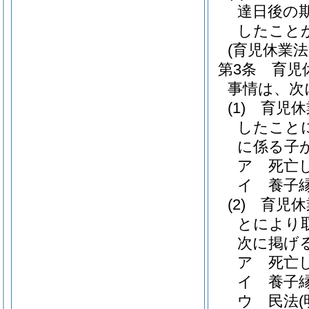
達日後の
したこと
(育児休業
第3条
育児
事情は、次
(1)
育児休
したこと
に係る子
ア
死亡
イ
養子
(2)
育児休
とにより
次に掲げ
ア
死亡
イ
養子
ウ
民法