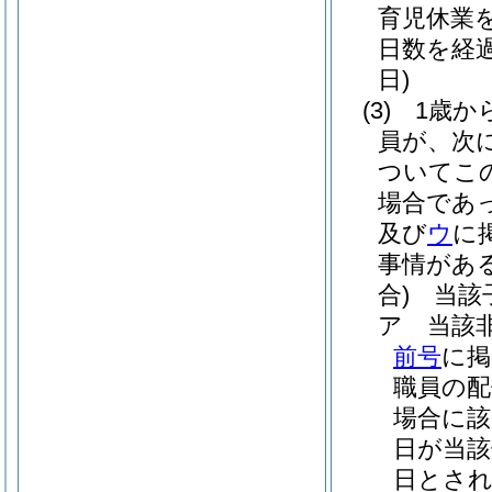
育児休業
日数を経
日)
(3)
1歳か
員が、次
ついてこ
場合であ
及び
ウ
に
事情があ
合)
当該子
ア
当該
前号
に掲
職員の配
場合に該
日が当該
日とさ