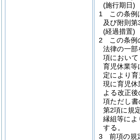
(施行期日)
1
この条例
及び附則第
(経過措置)
2
この条例
法律の一部
項において
育児休業等
定により育
現に育児休
よる改正後
項ただし書
第2項に規
縁組等によ
する。
3
前項の規