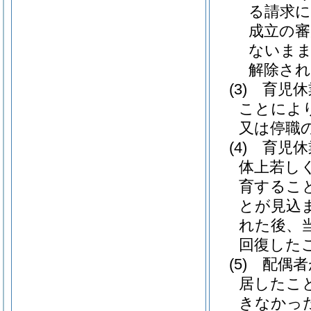
る請求に
成立の審
ないまま
解除され
(3)
育児休
ことによ
又は停職
(4)
育児休
体上若し
育するこ
とが見込
れた後、
回復した
(5)
配偶者
居したこ
きなかっ