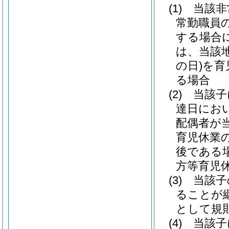
(1)
当該非
常勤職員
する場合
は、当該
の日)
を育
る場合
(2)
当該子
達日にお
配偶者が
育児休業
後である
方等育児
(3)
当該子
ることが
として規
(4)
当該子