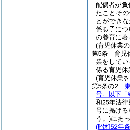
配偶者が負
たことその
とができな
係る子につ
の養育に著
(育児休業
第5条
育児
業をしてい
係る育児休
(育児休業
第5条の2
号。以下「
和25年法律
号に掲げる
う。)
にあ
(昭和52