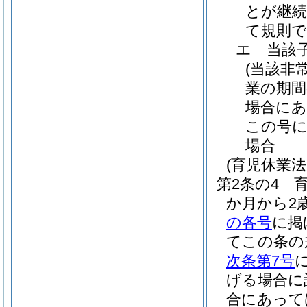
とが継
て規則で
エ
当該
(当該非
業の期間
場合にあ
この号
場合
(育児休業
第2条の4
か月から2
の各号
に掲
てこの条の
次条第7号
げる場合に
合にあって