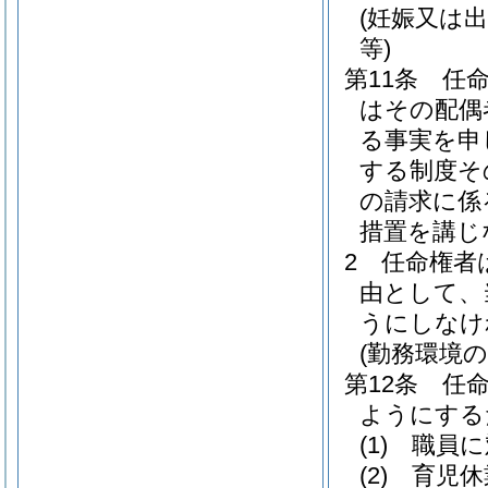
(妊娠又は
等)
第11条
任
はその配偶
る事実を申
する制度そ
の請求に係
措置を講じ
2
任命権者
由として、
うにしなけ
(勤務環境
第12条
任
ようにする
(1)
職員に
(2)
育児休