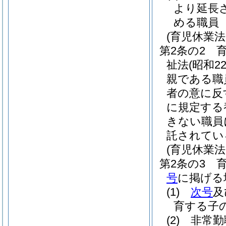
より延長
める職員
(育児休業
第2条の2
祉法
(昭和2
親である職
者の意に反
に規定する
きない職員
託されてい
(育児休業
第2条の3
号
に掲げる
(1)
次号
及
育する子
(2)
非常勤