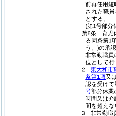
前再任用短
された職員
とする。
(第1号部分
第8条
育児
る同条第1
う。)
の承
非常勤職員
位として行
2
東大和市
条第1項
又
認を受けて
号
部分休業
時間又は介
間を超えな
3
非常勤職