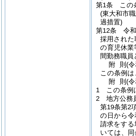
第1条
この
(東大和市
過措置)
第12条
令和
採用された
の育児休業
間勤務職員
附
則
(
この条例は
附
則
(
1
この条例
2
地方公務
第19条第
の日から令
請求をする
いては、同条