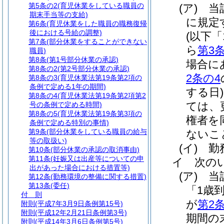
第5条の2
(育児休業をしている職員の
(ア)
当
期末手当等の支給)
に規定
第6条
(育児休業をした職員の職務復帰
後における号給の調整)
(以下
第7条
(部分休業をすることができない
ら
第3
職員)
第8条
(第1号部分休業の承認)
場合に
第8条の2
(第2号部分休業の承認)
2条の4
第8条の3
(育児休業法第19条第2項の
条例で定める1年の期間)
する日)
第8条の4
(育児休業法第19条第2項第2
ては、
号の条例で定める時間)
第8条の5
(育児休業法第19条第3項の
権者を
条例で定める特別の事情)
第9条
(部分休業をしている職員の給与
ないこ
等の取扱い)
(イ)
勤
第10条
(部分休業の承認の取消事由)
第11条
(妊娠又は出産等についての申
イ
次の
出があった場合における措置等)
(ア)
当
第12条
(勤務環境の整備に関する措置)
第13条
(委任)
「1歳
付 則
が
第2
附則
(平成7年3月9日条例第15号)
附則
(平成12年2月21日条例第3号)
期間の
附則
(平成14年3月6日条例第5号)