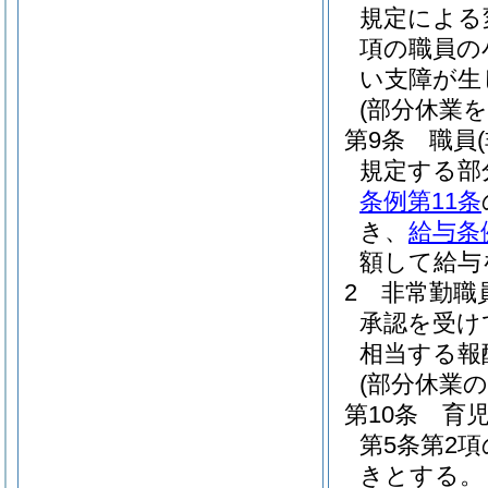
規定による
項の職員の
い支障が生
(部分休業
第9条
職員
規定する部
条例第11条
き、
給与条
額して給与
2
非常勤職
承認を受け
相当する報
(部分休業
第10条
育
第5条第2
きとする。