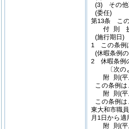
(3)
その他
(委任)
第13条
こ
付
則
(施行期日)
1
この条例
(休暇条例の
2
休暇条例
〔次の
附
則
(
この条例は
附
則
(
この条例は
東大和市職員
月1日から適
附
則
(