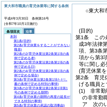
東大和市職員の育児休業等に関する条例
○東大和
平成4年3月30日 条例第16号
(令和7年10月1日施行)
(目的)
条項目次
沿革
第1条
この
本則
第1条
(目的)
成3年法律
第2条
(育児休業をすることができない
職員)
項、第3条第
第2条の2
(育児休業法第2条第1項の条
項から第3
例で定める者)
第2条の3
(育児休業法第2条第1項の条
等に関し必
例で定める日)
(育児休業
第2条の4
(育児休業法第2条第1項の条
例で定める場合)
第2条
育児
第3条
(育児休業法第2条第1項ただし
げる職員と
書の条例で定める特別の事情)
第3条の2
(育児休業法第2条第1項第1
(1)
非常勤
号の条例で定める期間)
の非常勤
第4条
(育児休業の期間の再度の延長が
できる特別の事情)
ア
次の
第5条
(育児休業の承認の取消事由)