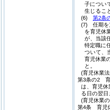
子につい
生じるこ
(6)
第2条
(7)
任期を
を育児休
が、当該
特定職に
ついて、
育児休業
と。
(育児休業
第3条の2
は、育児休
る日の翌日
(育児休業
第4条
育児