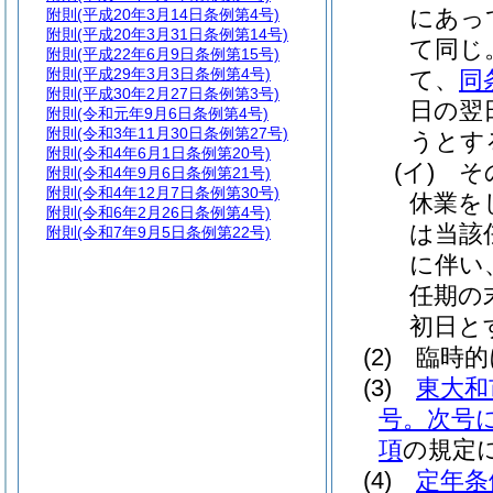
にあっ
附則
(平成20年3月14日条例第4号)
附則
(平成20年3月31日条例第14号)
て同じ
附則
(平成22年6月9日条例第15号)
附則
(平成29年3月3日条例第4号)
て、
同
附則
(平成30年2月27日条例第3号)
日の翌
附則
(令和元年9月6日条例第4号)
附則
(令和3年11月30日条例第27号)
うとす
附則
(令和4年6月1日条例第20号)
(イ)
そ
附則
(令和4年9月6日条例第21号)
附則
(令和4年12月7日条例第30号)
休業を
附則
(令和6年2月26日条例第4号)
は当該
附則
(令和7年9月5日条例第22号)
に伴い
任期の
初日と
(2)
臨時的
(3)
東大和
号。次号
項
の規定
(4)
定年条