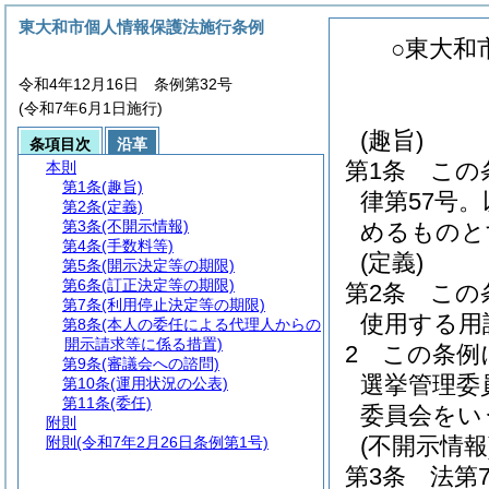
東大和市個人情報保護法施行条例
○東大和
令和4年12月16日 条例第32号
(令和7年6月1日施行)
(趣旨)
条項目次
沿革
第1条
この
本則
第1条
(趣旨)
律第57号
第2条
(定義)
第3条
(不開示情報)
めるものと
第4条
(手数料等)
(定義)
第5条
(開示決定等の期限)
第6条
(訂正決定等の期限)
第2条
この
第7条
(利用停止決定等の期限)
使用する用
第8条
(本人の委任による代理人からの
開示請求等に係る措置)
2
この条例
第9条
(審議会への諮問)
選挙管理委
第10条
(運用状況の公表)
第11条
(委任)
委員会をい
附則
(不開示情報
附則
(令和7年2月26日条例第1号)
第3条
法第