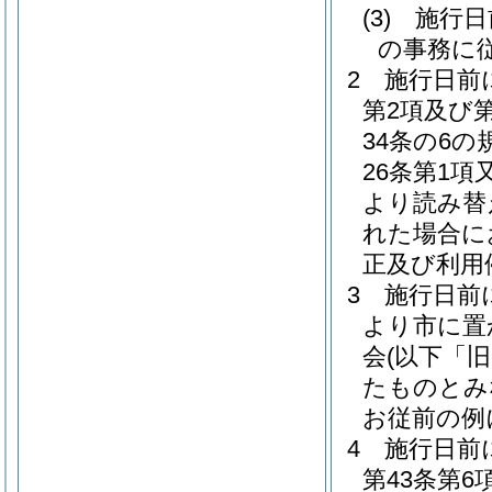
(3)
施行日
の事務に
2
施行日前
第2項及び
34条の6
26条第1項
より読み替
れた場合に
正及び利用
3
施行日前
より市に置
会
(以下「
たものとみ
お従前の例
4
施行日前
第43条第