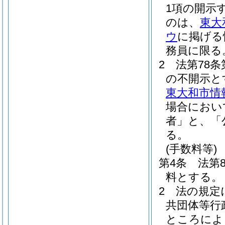
1項の開示
のは、
東大
ウ
に掲げる
務員に限る
2
法第78
の不開示と
東大和市情
場合におい
者」と、「
る。
(手数料等)
第4条
法第
料とする。
2
法の規定
共団体等行
ところによ