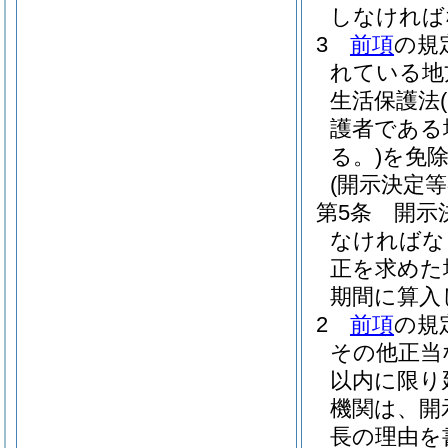
しなければ
3
前項
の規
れている地
生活保護法
護者である
る。)
を免
(開示決定等
第5条
開示
なければな
正を求めた
期間に算入
2
前項
の規
その他正当
以内に限り
機関は、開
長の理由を