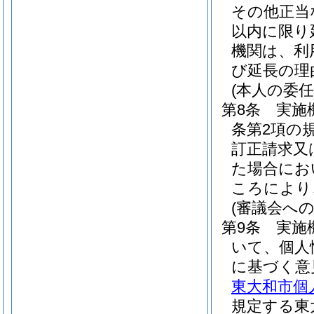
その他正当
以内に限り
機関は、利
び延長の理
(本人の委
第8条
実施
条第2項の
訂正請求又
た場合にお
ころにより
(審議会への
第9条
実施
いて、個人
に基づく意
東大和市個
規定する東