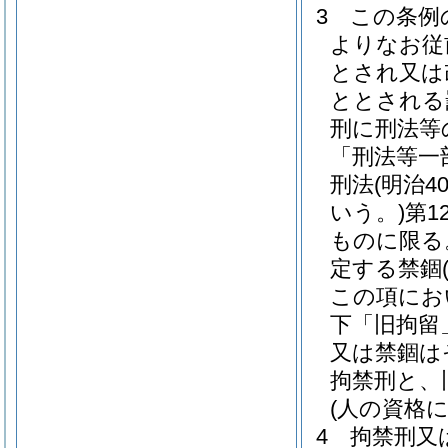
3
この条例
よりなお従
とされ又は
ととされる
刑に刑法等
「刑法等一
刑法
(明治
いう。)
第1
ものに限る
定する禁錮
この項にお
下「旧拘留
又は禁錮は
拘禁刑と、
(人の資格
4
拘禁刑又