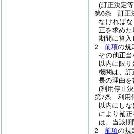
(訂正決定等
第6条
訂正
なければな
正を求めた
期間に算入
2
前項
の規
その他正当
以内に限り
機関は、訂
長の理由を
(利用停止決
第7条
利用
以内にしな
により補正
は、当該期
2
前項
の規