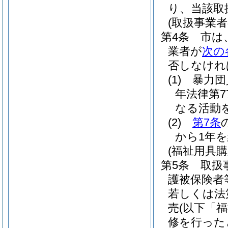
り、当該取
(取扱事業
第4条
市は
業者が
次の
否しなけれ
(1)
暴力団
年法律第7
なる活動
(2)
第7条
から1年
(福祉用具
第5条
取扱
護被保険者
若しくは法
売
(以下「
修を行った