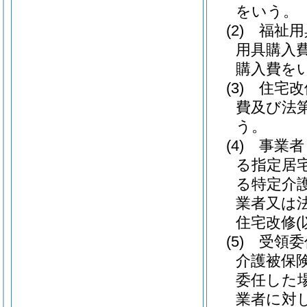
をいう。
(2)
福祉用
用具購入
購入費を
(3)
住宅改
費及び法
う。
(4)
事業者
る指定居
る特定介
業者又は法
住宅改修
(5)
受領委
介護被保
委任した
業者に対