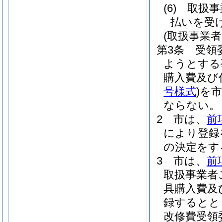
(6)
取扱事
払いを受
(取扱事業者
第3条
受領
ようとする
購入費及び
号様式
)
を市
ならない。
2
市は、
前
により登録
の決定をす
3
市は、
前
取扱事業者
具購入費及
録するとと
改修費受領