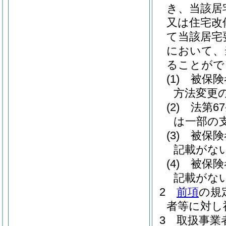
き、当該居
又は住宅改
て当該居宅
において、
ることがで
(1)
被保険
方法変更
(2)
法第6
は一部の
(3)
被保険
記載がな
(4)
被保険
記載がな
2
前項
の規
者等に対し
3
取扱事業