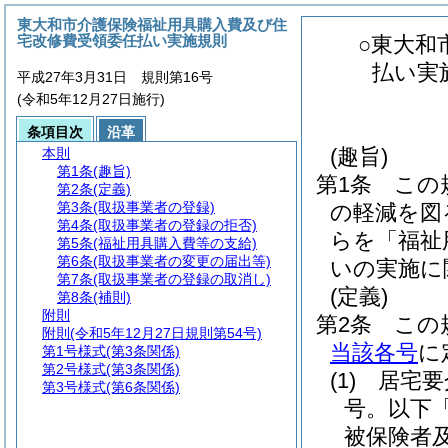
東大和市介護保険福祉用具購入費及び住
宅改修費受領委任払い実施規則
○東大和
払い実
平成27年3月31日 規則第16号
(令和5年12月27日施行)
条項目次
沿革
(趣旨)
本則
第1条
(趣旨)
第1条
この
第2条
(定義)
第3条
(取扱事業者の登録)
の軽減を図
第4条
(取扱事業者の登録の拒否)
らを「福祉
第5条
(福祉用具購入費等の支給)
第6条
(取扱事業者の変更の届出等)
いの実施に
第7条
(取扱事業者の登録の取消し)
(定義)
第8条
(補則)
附則
第2条
この
附則
(令和5年12月27日規則第54号)
当該各号
に
第1号様式
(第3条関係)
第2号様式
(第3条関係)
(1)
居宅要
第3号様式
(第6条関係)
号。以下
被保険者