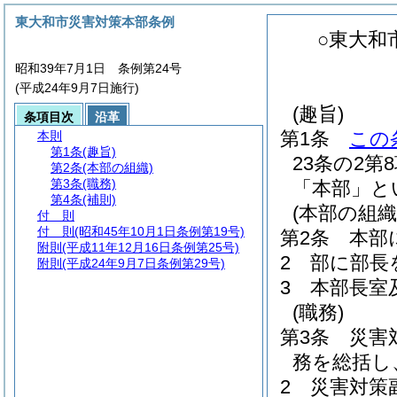
東大和市災害対策本部条例
○東大和
昭和39年7月1日 条例第24号
(平成24年9月7日施行)
(趣旨)
条項目次
沿革
第1条
この
本則
第1条
(趣旨)
23条の2
第2条
(本部の組織)
第3条
(職務)
「本部」と
第4条
(補則)
(本部の組織
付 則
付 則
(昭和45年10月1日条例第19号)
第2条
本部
附則
(平成11年12月16日条例第25号)
2
部に部長
附則
(平成24年9月7日条例第29号)
3
本部長室
(職務)
第3条
災害
務を総括し
2
災害対策