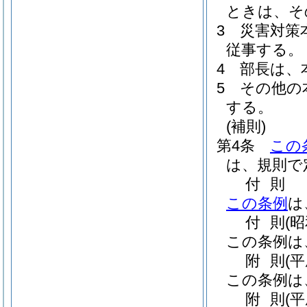
ときは、そ
3
災害対策
従事する。
4
部長は、
5
その他の
する。
(補則)
第4条
この
は、規則で
付
則
この条例
は
付
則
(
この条例は
附
則
(平
この条例は
附
則
(