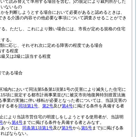
おいて読み替えて準用する場合を含む。)
の規定により裁判所がした
ていないもの
うかを判断しようとする場合において必要があると認めるときは、
できる介護の内容その他必要な事項について調査させることができ
する。
ただし、これにより難い場合には、市長が定める規格の住宅
とする。
種類に応じ、それぞれ次に定める障害の程度である場合
当する程度
1級又は2級に該当する程度
者である場合
区域内において同法第5条第1項第1号の災害により滅失した住宅に
15項に規定する都市計画事業並びに被災市街地復興特別措置法施
する事業の実施に伴い移転が必要となった者については、当該災害の
備する者を
同項第1号
、
第2号
及び
第4号
に掲げる条件を具備する者
廃止により当該市営住宅の明渡しをしようとする使用者が、当該明
号
から
第4号
までに掲げる条件を具備する者とみなす。
にあっては、
同条第1項第1号
及び
第3号
から
第5号
まで)
に掲げる条
ければならない。