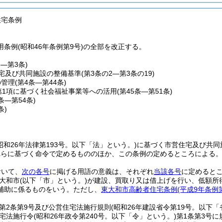
住宅条例
条例(昭和46年条例第9号)の全部を改正する。
条―第3条)
宅及び共同施設の整備基準
(第3条の2―第3条の19)
の管理
(第4条―第44条)
第1項に基づく社会福祉事業等への活用
(第45条―第51条)
2条―第54条)
条)
昭和26年法律第193号。以下「法」という。)
に基づく市営住宅及び共同
れらに基づく命令で定めるもののほか、この条例の定めるところによる
おいて、
次の各号
に掲げる用語の意義は、それぞれ
当該各号
に定めると
大和市
(以下「市」という。)
が建設、買取り又は借上げを行い、低額所
補助に係るものをいう。
ただし、
東大和市高齢者住宅条例
(平成9年条例第
第2条第9号及び公営住宅法施行規則
(昭和26年建設省令第19号。以下「
宅法施行令
(昭和26年政令第240号。以下「令」という。)
第1条第3号