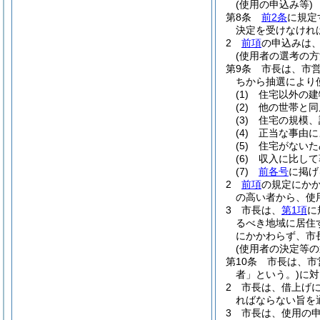
(使用の申込み等)
第8条
前2条
に規定
決定を受けなけれ
2
前項
の申込みは、
(使用者の選考の方
第9条
市長は、市
ちから抽選により
(1)
住宅以外の建
(2)
他の世帯と同
(3)
住宅の規模、
(4)
正当な事由に
(5)
住宅がないた
(6)
収入に比して
(7)
前各号
に掲げ
2
前項
の規定にか
の高い者から、使
3
市長は、
第1項
に
るべき地域に居住
にかかわらず、市
(使用者の決定等の
第10条
市長は、市
者」という。)
に対
2
市長は、借上げ
ればならない旨を
3
市長は、使用の