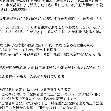
の財政援助等に関する法律
(昭和37年法律第150号)
第22条第1項の
おいて市が災害により滅失した住宅に居住していた低額所得者に転貸
、158,000円)
成3年法律第77号)
第2条第2号に規定する暴力団
(以下「暴力団」とい
し、又は同居しようとする親族があることを必要としない。
ただ
てこれを受けることができず、又は受けることが困難であると認め
が次に掲げる障害の種類に応じそれぞれ次に定める程度のもの
から4級までのいずれかに該当する程度
律施行令
(昭和25年政令第155号)
第6条第3項に規定する1級から3級
害の程度が恩給法
(大正12年法律第48号)
別表第1号表ノ2の特別項症
定による厚生労働大臣の認定を受けている者
号)
第2条に規定するハンセン病療養所入所者等
以下この号において「配偶者暴力防止等法」という。)
第1条第2項に
力を受けた者で
ア
又は
イ
のいずれかに該当するもの
する場合を含む。)
の規定による一時保護又は配偶者暴力防止等法第
が終了した日から起算して5年を経過していない者