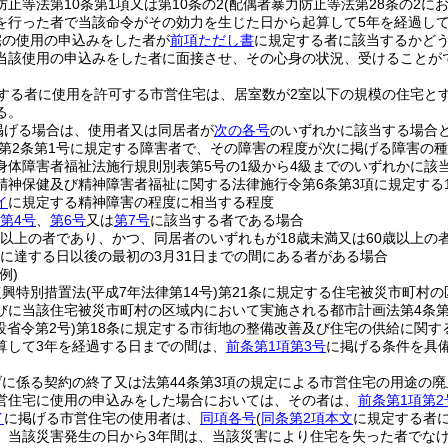
止等法第10条第1項又は第10条の2
(配偶者暴力防止等法第28条の2に
を行った者で当該命令がその効力を生じた日から起算して5年を経過し
宅の使用の申込みをした者が
前項ただし書
に規定する者に該当するかど
当該使用の申込みをした者に面接させ、その心身の状況、受けることが
する者に使用を許可する市営住宅は、居室数が2室以下の規模の住宅と
る。
掲げる場合は、使用者又は同居者が
次の各号
のいずれかに該当する場合
第2条第1号に規定する障害者で、その障害の程度が次に掲げる障害の
身体障害者福祉法施行規則別表第5号の1級から4級までのいずれかに該
精神保健及び精神障害者福祉に関する法律施行令第6条第3項に規定する
イ
に規定する精神障害の程度に相当する程度
第4号
、
第6号
又は
第7号
に該当する者である場合
歳以上の者であり、かつ、同居者のいずれもが18歳未満又は60歳以上の
歳に達する日以後の最初の3月31日までの間にある者がある場合
例)
復興特別措置法
(平成7年法律第14号)
第21条に規定する住宅被災市町村の
びに当該住宅被災市町村の区域内において実施される都市計画法第4条第
設省令第2号)
第18条に規定する市街地の整備改善及び住宅の供給に関
算して3年を経過する日までの間は、
前条第1項第3号
に掲げる条件を具
に係る契約の終了又は法第44条第3項の規定による市営住宅の用途の
営住宅に使用の申込みをした場合においては、その者は、
前条第1項第2
イ
に掲げる市営住宅の使用者は、
同項各号
(
同条第2項本文
に規定する者
、当該災害発生の日から3年間は、当該災害により住宅を失った者でな