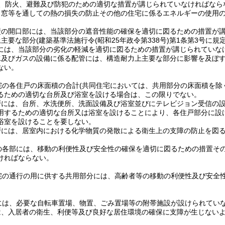
、防火、避難及び防犯のための適切な措置が講じられていなければなら
、窓等を通しての熱の損失の防止その他の住宅に係るエネルギーの使用
壁の開口部には、当該部分の遮音性能の確保を適切に図るための措置が
上主要な部分
(建築基準法施行令
(昭和25年政令第338号)
第1条第3号に規
には、当該部分の劣化の軽減を適切に図るための措置が講じられていな
水及びガスの設備に係る配管には、構造耐力上主要な部分に影響を及ぼ
ない。
宅の各住戸の床面積の合計
(共同住宅においては、共用部分の床面積を除
るための適切な台所及び浴室を設ける場合は、この限りでない。
戸には、台所、水洗便所、洗面設備及び浴室並びにテレビジョン受信の
用するための適切な台所又は浴室を設けることにより、各住戸部分に設
浴室を設けることを要しない。
戸には、居室内における化学物質の発散による衛生上の支障の防止を図
の各部には、移動の利便性及び安全性の確保を適切に図るための措置そ
ければならない。
宅の通行の用に供する共用部分には、高齢者等の移動の利便性及び安全
には、必要な自転車置場、物置、ごみ置場等の附帯施設が設けられてい
は、入居者の衛生、利便等及び良好な居住環境の確保に支障が生じない