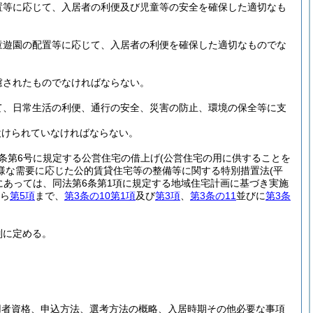
置等に応じて、入居者の利便及び児童等の安全を確保した適切なも
童遊園の配置等に応じて、入居者の利便を確保した適切なものでな
慮されたものでなければならない。
て、日常生活の利便、通行の安全、災害の防止、環境の保全等に支
設けられていなければならない。
同条第6号に規定する公営住宅の借上げ
(公営住宅の用に供することを
様な需要に応じた公的賃貸住宅等の整備等に関する特別措置法
(平
にあっては、同法第6条第1項に規定する地域住宅計画に基づき実施
ら
第5項
まで、
第3条の10第1項
及び
第3項
、
第3条の11
並びに
第3条
別に定める。
用者資格、申込方法、選考方法の概略、入居時期その他必要な事項