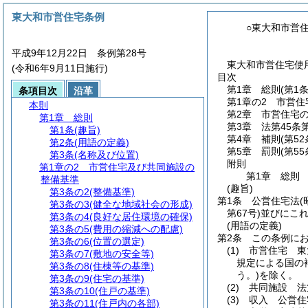
東大和市営住宅条例
○東大和市営
平成9年12月22日 条例第28号
東大和市営住宅使用
(令和6年9月11日施行)
目次
第1章
総則
(第1
条項目次
沿革
第1章の2
市営住
本則
第2章
市営住宅
第1章
総則
第3章
法第45条
第1条
(趣旨)
第4章
補則
(第5
第2条
(用語の定義)
第5章
罰則
(第55
第3条
(名称及び位置)
附則
第1章の2
市営住宅及び共同施設の
第1章
総則
整備基準
(趣旨)
第3条の2
(整備基準)
第1条
公営住宅法
(
第3条の3
(健全な地域社会の形成)
第67号)
並びにこ
第3条の4
(良好な居住環境の確保)
(用語の定義)
第3条の5
(費用の縮減への配慮)
第2条
この条例に
第3条の6
(位置の選定)
(1)
市営住宅 東
第3条の7
(敷地の安全等)
規定による国の
第3条の8
(住棟等の基準)
う。)
を除く。
第3条の9
(住宅の基準)
(2)
共同施設 法
第3条の10
(住戸の基準)
(3)
収入 公営住
第3条の11
(住戸内の各部)