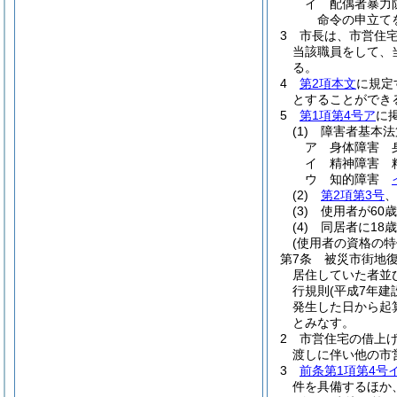
イ
配偶者暴力防
命令の申立て
3
市長は、市営住
当該職員をして、
る。
4
第2項本文
に規定
とすることができ
5
第1項第4号ア
に
(1)
障害者基本法
ア
身体障害 
イ
精神障害 
ウ
知的障害
(2)
第2項第3号
、
(3)
使用者が60
(4)
同居者に18
(使用者の資格の特
第7条
被災市街地
居住していた者並
行規則
(平成7年建
発生した日から起
とみなす。
2
市営住宅の借上げ
渡しに伴い他の市
3
前条第1項第4号
件を具備するほか