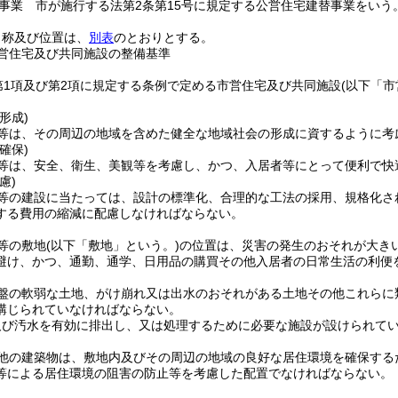
事業 市が施行する法第2条第15号に規定する公営住宅建替事業をいう
名称及び位置は、
別表
のとおりとする。
営住宅及び共同施設の整備基準
第1項及び第2項に規定する条例で定める市営住宅及び共同施設
(以下「市
形成)
等は、その周辺の地域を含めた健全な地域社会の形成に資するように考
確保)
等は、安全、衛生、美観等を考慮し、かつ、入居者等にとって便利で快
慮)
等の建設に当たっては、設計の標準化、合理的な工法の採用、規格化さ
する費用の縮減に配慮しなければならない。
等の敷地
(以下「敷地」という。)
の位置は、災害の発生のおそれが大き
避け、かつ、通勤、通学、日用品の購買その他入居者の日常生活の利便
盤の軟弱な土地、がけ崩れ又は出水のおそれがある土地その他これらに
講じられていなければならない。
及び汚水を有効に排出し、又は処理するために必要な施設が設けられて
他の建築物は、敷地内及びその周辺の地域の良好な居住環境を確保する
等による居住環境の阻害の防止等を考慮した配置でなければならない。