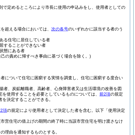
則で定めるところにより市長に使用の申込みをし、使用者としての
数を超える場合においては、
次の各号
のいずれかに該当する者のう
ある住宅に居住している者
居することができない者
状態にある者
自己の責めに帰すべき事由に基づく場合を除く。)
た者について住宅に困窮する実情を調査し、住宅に困窮する度合い
引揚者、炭鉱離職者、高齢者、心身障害者又は生活環境の改善を図
宅を使用することを必要としているものについては、
前2項
の規定
者を決定することができる。
2項
の規定により使用者として決定した者を含む。以下「使用決定
該市営住宅の借上げの期間の終了時に当該市営住宅を明け渡さなけ
その理由を通知するものとする。