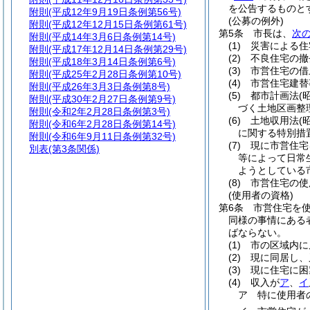
を公告するものと
附則
(平成12年9月19日条例第56号)
(公募の例外)
附則
(平成12年12月15日条例第61号)
第5条
市長は、
次
附則
(平成14年3月6日条例第14号)
(1)
災害による住
附則
(平成17年12月14日条例第29号)
(2)
不良住宅の撤
附則
(平成18年3月14日条例第6号)
(3)
市営住宅の借
附則
(平成25年2月28日条例第10号)
(4)
市営住宅建替
附則
(平成26年3月3日条例第8号)
(5)
都市計画法
(
附則
(平成30年2月27日条例第9号)
づく土地区画整
附則
(令和2年2月28日条例第3号)
(6)
土地収用法
(
附則
(令和6年2月28日条例第14号)
に関する特別措
附則
(令和6年9月11日条例第32号)
(7)
現に市営住宅
別表
(第3条関係)
等によって日常
ようとしている
(8)
市営住宅の使
(使用者の資格)
第6条
市営住宅を
同様の事情にある
ばならない。
(1)
市の区域内に
(2)
現に同居し、
(3)
現に住宅に困
(4)
収入が
ア
、
イ
ア
特に使用者