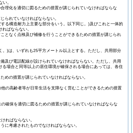
ない。
の合理化を適切に図るための措置が講じられていなければならな
講じられていなければならない。
定する構造耐力上主要な部分をいう。以下同じ。)
及びこれと一体的
ければならない。
すことなく点検及び補修を行うことができるための措置が講じられ
く。)
は、いずれも25平方メートル以上とする。
ただし、共用部分
設備及び電話配線が設けられていなければならない。
ただし、共用
ける場合と同等以上の居住環境が確保される場合にあっては、各住
るための措置が講じられていなければならない。
の他の高齢者等が日常生活を支障なく営むことができるための措置
性の確保を適切に図るための措置が講じられていなければならな
なければならない。
ように考慮されたものでなければならない。