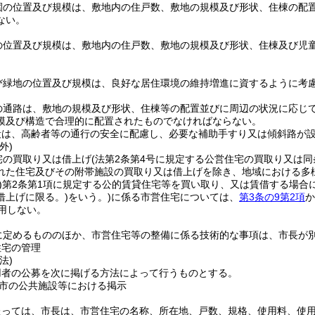
園の位置及び規模は、敷地内の住戸数、敷地の規模及び形状、住棟の配
ない。
の位置及び規模は、敷地内の住戸数、敷地の規模及び形状、住棟及び児
び緑地の位置及び規模は、良好な居住環境の維持増進に資するように考
の通路は、敷地の規模及び形状、住棟等の配置並びに周辺の状況に応じ
模及び構造で合理的に配置されたものでなければならない。
段は、高齢者等の通行の安全に配慮し、必要な補助手すり又は傾斜路が
外)
宅の買取り又は借上げ
(法第2条第4号に規定する公営住宅の買取り又は
れた住宅及びその附帯施設の買取り又は借上げを除き、地域における多
)
第2条第1項に規定する公的賃貸住宅等を買い取り、又は賃借する場合
借上げに限る。)
をいう。)
に係る市営住宅については、
第3条の9第2項
か
用しない。
に定めるもののほか、市営住宅等の整備に係る技術的な事項は、市長が
住宅の管理
法)
用者の公募を次に掲げる方法によって行うものとする。
市の公共施設等における掲示
たっては、市長は、市営住宅の名称、所在地、戸数、規格、使用料、使