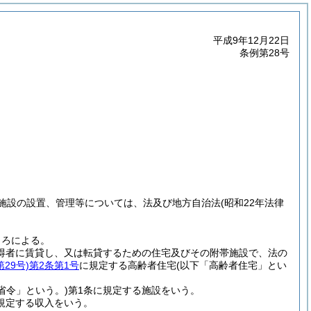
平成9年12月22日
条例第28号
施設の設置、管理等については、法及び地方自治法
(昭和22年法律
。
ころによる。
得者に賃貸し、又は転貸するための住宅及びその附帯施設で、法の
29号)
第2条第1号
に規定する高齢者住宅
(以下「高齢者住宅」とい
省令」という。)
第1条に規定する施設をいう。
に規定する収入をいう。