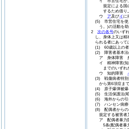
イ
市営住宅が
規定による国
するため借り上
ウ
ア
及び
イ
に
(5)
市営住宅を使
う。)
の活動を助
2
次の各号
のいず
し、身体上又は精
られる者にあって
(1)
60歳以上の者
(2)
障害者基本法
ア
身体障害 
イ
精神障害
(
までのいずれ
ウ
知的障害
(3)
戦傷病者特別
から第6項症ま
(4)
原子爆弾被爆
(5)
生活保護法
(
(6)
海外からの引
(7)
ハンセン病療
(8)
配偶者からの
規定する被害者
ア
配偶者暴力
5条
(配偶者暴