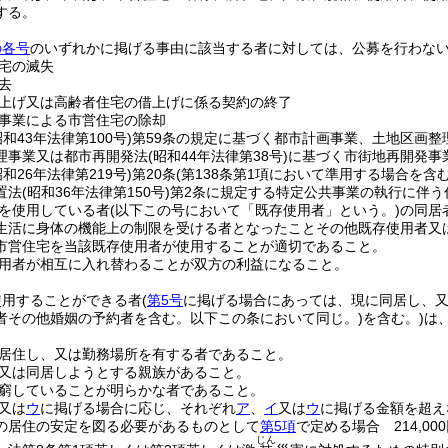
する。
の各号
のいずれかに掲げる事由に該当する者に対しては、公募を行わな
宅の滅失
去
上げ又は高齢者住宅の借上げに係る契約の終了
事業による市営住宅の除却
昭和43年法律第100号)
第59条の規定に基づく都市計画事業、土地区画整
理事業又は都市再開発法
(昭和44年法律第38号)
に基づく市街地再開発事
昭和26年法律第219号)
第20条
(第138条第1項において準用する場合を含む
置法
(昭和36年法律第150号)
第2条に規定する特定公共事業の執行に伴う
を使用している者
(以下この号において「既存使用者」という。)
の同居
生活に身体の機能上の制限を受ける者となったことその他既存使用者又
市営住宅を当該既存使用者が使用することが適切であること。
用者が相互に入れ替わることが双方の利益になること。
使用することができる者
(
第5号
に掲げる場合にあっては、現に同居し、
者その他婚姻の予約者を含む。以下この条において同じ。)
を含む。)
は
居住し、又は勤務場所を有する者であること。
又は同居しようとする親族があること。
窮していることが明らかな者であること。
又は
ウ
に掲げる場合に応じ、それぞれ
ア
、
イ
又は
ウ
に掲げる金額を超え
の居住の安定を図る必要があるものとして
第5項
で定める場合 214,00
じん