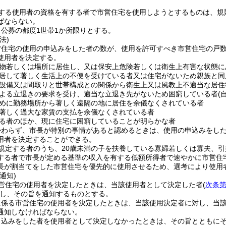
する使用者の資格を有する者で市営住宅を使用しようとするものは、規
ばならない。
公募の都度1世帯1か所限りとする。
法)
営住宅の使用の申込みをした者の数が、使用を許可すべき市営住宅の戸
使用者を決定する。
物若しくは場所に居住し、又は保安上危険若しくは衛生上有害な状態に
居して著しく生活上の不便を受けている者又は住宅がないため親族と同
設備又は間取りと世帯構成との関係から衛生上又は風教上不適当な居住
よる立退きの要求を受け、適当な立退き先がないため困窮している者
(
めに勤務場所から著しく遠隔の地に居住を余儀なくされている者
著しく過大な家賃の支払を余儀なくされている者
る者のほか、現に住宅に困窮していることが明らかな者
かわらず、市長が特別の事情があると認めるときは、使用の申込みをし
用者を決定することができる。
規定する者のうち、20歳未満の子を扶養している寡婦若しくは寡夫、
する者で市長が定める基準の収入を有する低額所得者で速やかに市営住
長が割当てをした市営住宅を優先的に使用させるため、選考により使用
通知)
営住宅の使用者を決定したときは、当該使用者として決定した者
(
次条第
し、その旨を通知するものとする。
に係る市営住宅の使用者を決定したときは、当該使用決定者に対し、当
通知しなければならない。
申込みをした者を使用者として決定しなかったときは、その旨とともに