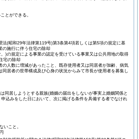
いことができる。
理法
(昭和29年法律第119号)
第3条第4項若しくは第5項の規定に基
業の施行に伴う住宅の除却
。)
の規定による事業の認定を受けている事業又は公共用地の取得
住宅の除却
者の人数に増減があったこと、既存使用者又は同居者が加齢、病気
は同居者の世帯構成及び心身の状況からみて市長が使用者を募集し
又は同居しようとする親族
(婚姻の届出をしないが事実上婚姻関係と
、申込みをした日において、次に掲げる条件を具備する者でなけれ
ないこと。
0円