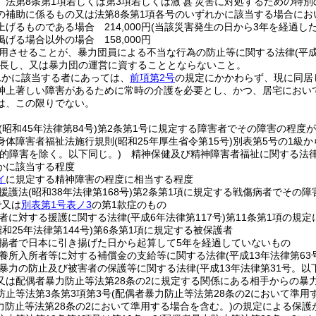
、法第8条第1項若しくは第3項若しくは激
災害に対処するための特別
甚
の補助に係るもの又は法第8条第1項各号のいずれかに該当する場合に
げるものである場合 214,000円
(当該災害発生の日から3年を経過した後は
掲げる場合以外の場合 158,000円
用させることが、暴力団員による不当な行為の防止等に関する法律
(平
長し、又は暴力団の運営に資することとならないこと。
れかに該当する者にあっては、
前項第2号
の規定にかかわらず、現に同居
神上著しい障害があるために常時の介護を必要とし、かつ、居宅におい
は、この限りでない。
(昭和45年法律第84号)
第2条第1号に規定する障害者でその障害の程度
身体障害者福祉法施行規則
(昭和25年厚生省令第15号)
別表第5号の1級
知的障害を除く。以下同じ。)
精神保健及び精神障害者福祉に関する法
かに該当する程度
イ
に規定する精神障害の程度に相当する程度
援護法
(昭和38年法律第168号)
第2条第1項に規定する戦傷病者でその障
で又は
別表第1号表ノ3
の第1款症のもの
者に対する援護に関する法律
(平成6年法律第117号)
第11条第1項の規
昭和25年法律第144号)
第6条第1項に規定する被保護者
揚者で日本に引き揚げた日から起算して5年を経過していないもの
養所入所者等に対する補償金の支給等に関する法律
(平成13年法律第63
暴力の防止及び被害者の保護等に関する法律
(平成13年法律第31号。
又は配偶者暴力防止等法第28条の2に規定する関係にある相手からの暴
防止等法第3条第3項第3号
(配偶者暴力防止等法第28条の2において準用
力防止等法第28条の2において準用する場合を含む。)
の規定による保護