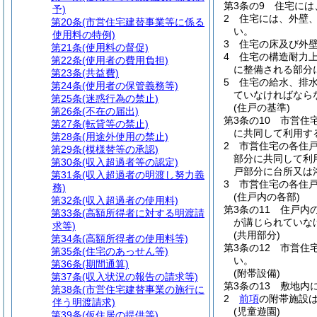
第3条の9
住宅には
予)
2
住宅には、外壁
第20条
(市営住宅建替事業等に係る
い。
使用料の特例)
3
住宅の床及び外
第21条
(使用料の督促)
4
住宅の構造耐力
第22条
(使用者の費用負担)
に整備される部分
第23条
(共益費)
5
住宅の給水、排
第24条
(使用者の保管義務等)
ていなければなら
第25条
(迷惑行為の禁止)
(住戸の基準)
第26条
(不在の届出)
第3条の10
市営住
第27条
(転貸等の禁止)
に共同して利用す
第28条
(用途外使用の禁止)
2
市営住宅の各住
第29条
(模様替等の承認)
部分に共同して利
第30条
(収入超過者等の認定)
戸部分に台所又は
第31条
(収入超過者の明渡し努力義
3
市営住宅の各住
務)
(住戸内の各部)
第32条
(収入超過者の使用料)
第3条の11
住戸内
第33条
(高額所得者に対する明渡請
が講じられていな
求等)
(共用部分)
第34条
(高額所得者の使用料等)
第3条の12
市営住
第35条
(住宅のあっせん等)
い。
第36条
(期間通算)
(附帯設備)
第37条
(収入状況の報告の請求等)
第3条の13
敷地内
第38条
(市営住宅建替事業の施行に
2
前項
の附帯施設
伴う明渡請求)
(児童遊園)
第39条
(仮住居の提供等)