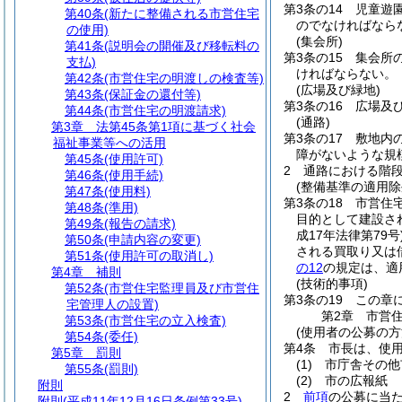
第3条の14
児童遊
第40条
(新たに整備される市営住宅
のでなければなら
の使用)
(集会所)
第41条
(説明会の開催及び移転料の
第3条の15
集会所
支払)
ければならない。
第42条
(市営住宅の明渡しの検査等)
(広場及び緑地)
第43条
(保証金の還付等)
第3条の16
広場及
第44条
(市営住宅の明渡請求)
(通路)
第3章
法第45条第1項に基づく社会
第3条の17
敷地内
福祉事業等への活用
障がないような規
第45条
(使用許可)
2
通路における階
第46条
(使用手続)
(整備基準の適用除
第47条
(使用料)
第3条の18
市営住
第48条
(準用)
目的として建設さ
第49条
(報告の請求)
成17年法律第79号
第50条
(申請内容の変更)
される買取り又は
第51条
(使用許可の取消し)
の12
の規定は、適
第4章
補則
(技術的事項)
第52条
(市営住宅監理員及び市営住
第3条の19
この章
宅管理人の設置)
第2章
市営
第53条
(市営住宅の立入検査)
(使用者の公募の方
第54条
(委任)
第4条
市長は、使
第5章
罰則
(1)
市庁舎その他
第55条
(罰則)
(2)
市の広報紙
附則
2
前項
の公募に当
附則
(平成11年12月16日条例第33号)