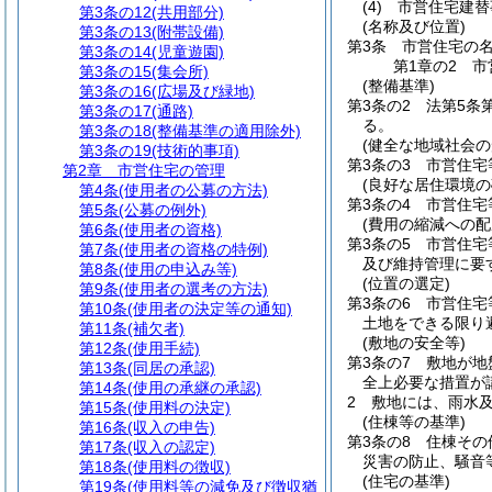
(4)
市営住宅建替
第3条の12
(共用部分)
(名称及び位置)
第3条の13
(附帯設備)
第3条
市営住宅の
第3条の14
(児童遊園)
第1章の2
市
第3条の15
(集会所)
(整備基準)
第3条の16
(広場及び緑地)
第3条の2
法第5条
第3条の17
(通路)
る。
第3条の18
(整備基準の適用除外)
(健全な地域社会の
第3条の19
(技術的事項)
第3条の3
市営住宅
第2章
市営住宅の管理
(良好な居住環境の
第4条
(使用者の公募の方法)
第3条の4
市営住宅
第5条
(公募の例外)
(費用の縮減への配
第6条
(使用者の資格)
第3条の5
市営住宅
第7条
(使用者の資格の特例)
及び維持管理に要
第8条
(使用の申込み等)
(位置の選定)
第9条
(使用者の選考の方法)
第3条の6
市営住宅
第10条
(使用者の決定等の通知)
土地をできる限り
第11条
(補欠者)
(敷地の安全等)
第12条
(使用手続)
第3条の7
敷地が地
第13条
(同居の承認)
全上必要な措置が
第14条
(使用の承継の承認)
2
敷地には、雨水
第15条
(使用料の決定)
(住棟等の基準)
第16条
(収入の申告)
第3条の8
住棟その
第17条
(収入の認定)
災害の防止、騒音
第18条
(使用料の徴収)
(住宅の基準)
第19条
(使用料等の減免及び徴収猶