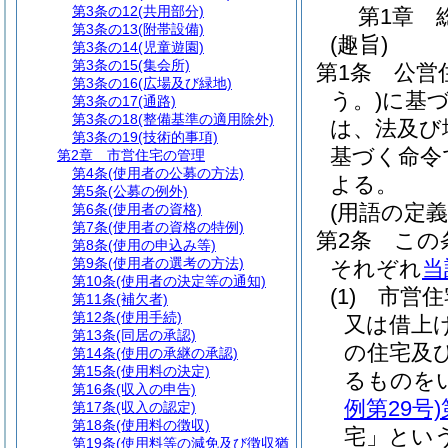
第3条の12
(共用部分)
第1章
第3条の13
(附帯設備)
(趣旨)
第3条の14
(児童遊園)
第3条の15
(集会所)
第1条
公営
第3条の16
(広場及び緑地)
う。)
に基
第3条の17
(通路)
第3条の18
(整備基準の適用除外)
は、法及び
第3条の19
(技術的事項)
基づく命令
第2章
市営住宅の管理
第4条
(使用者の公募の方法)
よる。
第5条
(公募の例外)
(用語の定義
第6条
(使用者の資格)
第7条
(使用者の資格の特例)
第2条
この
第8条
(使用の申込み等)
第9条
(使用者の選考の方法)
それぞれ
当
第10条
(使用者の決定等の通知)
(1)
市営住
第11条
(補欠者)
第12条
(使用手続)
又は借上
第13条
(同居の承認)
の住宅及
第14条
(使用の承継の承認)
第15条
(使用料の決定)
るものを
第16条
(収入の申告)
例第29号)
第17条
(収入の認定)
第18条
(使用料の徴収)
宅」という
第19条
(使用料等の減免及び徴収猶