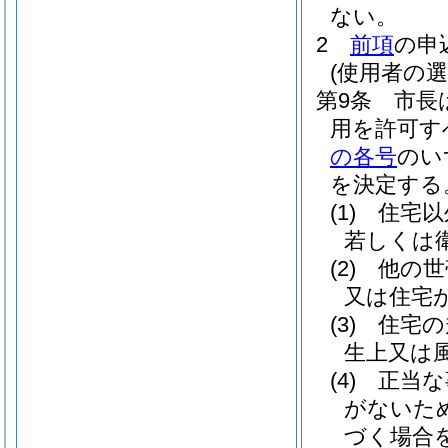
ない。
2
前項
の申
(使用者の選
第9条
市長
用を許可す
の各号
のい
を決定する
(1)
住宅以
若しくは
(2)
他の世
又は住宅
(3)
住宅の
生上又は
(4)
正当な
がないた
づく場合を