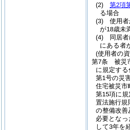
(2)
第2項
る場合
(3)
使用者
が18歳未
(4)
同居者
にある者
(使用者の資
第7条
被災
に規定する
第1号の災
住宅被災市
第15項に
置法施行規
の整備改善
必要となっ
して3年を