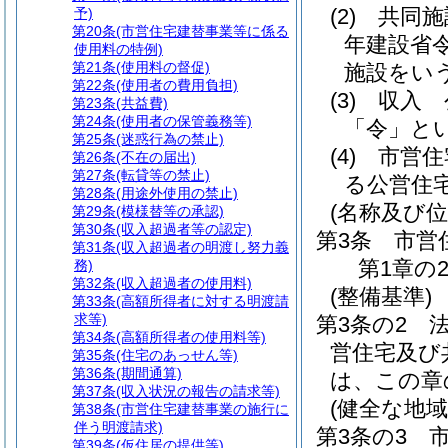
(2)
共同施
予)
第20条
(市営住宅建替事業等に係る
年建設省令
使用料の特例)
第21条
(使用料の督促)
施設をい
第22条
(使用者の費用負担)
(3)
収入 
第23条
(共益費)
第24条
(使用者の保管義務等)
「令」とい
第25条
(迷惑行為の禁止)
(4)
市営住
第26条
(不在の届出)
第27条
(転貸等の禁止)
る公営住
第28条
(用途外使用の禁止)
(名称及び位
第29条
(模様替等の承認)
第30条
(収入超過者等の認定)
第3条
市営
第31条
(収入超過者の明渡し努力義
第1章の
務)
第32条
(収入超過者の使用料)
(整備基準)
第33条
(高額所得者に対する明渡請
求等)
第3条の2
第34条
(高額所得者の使用料等)
営住宅及び
第35条
(住宅のあっせん等)
第36条
(期間通算)
は、この章
第37条
(収入状況の報告の請求等)
(健全な地域
第38条
(市営住宅建替事業の施行に
伴う明渡請求)
第3条の3
第39条
(仮住居の提供等)