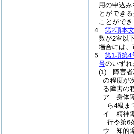
用の申込み
とができる
ことができ
4
第2項本
数が2室以
場合には、
5
第1項第4
号
のいずれ
(1)
障害者
の程度が
る障害の
ア
身体
ら4級ま
イ
精神
行令第6
ウ
知的