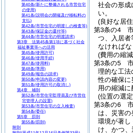
社会の形成
第40条
(新たに整備される市営住宅
の使用)
い。
第41条
(説明会の開催及び移転料の
(良好な居住
支払)
第42条
(市営住宅の明渡しの検査等)
第3条の4
第43条
(保証金の還付等)
第44条
(市営住宅の明渡請求)
つ、入居者
第3章
法第45条第1項に基づく社会
なければな
福祉事業等への活用
第45条
(使用許可)
(費用の縮減
第46条
(使用手続)
第3条の5
第47条
(使用料)
第48条
(準用)
理的な工法
第49条
(報告の請求)
性の確保に
第50条
(申請内容の変更)
第51条
(使用許可の取消し)
用の縮減に
第4章
補則
(位置の選定
第52条
(市営住宅監理員及び市営住
宅管理人の設置)
第3条の6
第53条
(市営住宅の立入検査)
第54条
(委任)
は、災害の
第5章
罰則
環境が著し
第55条
(罰則)
附則
け、かつ、
附則
(平成11年12月16日条例第33号)