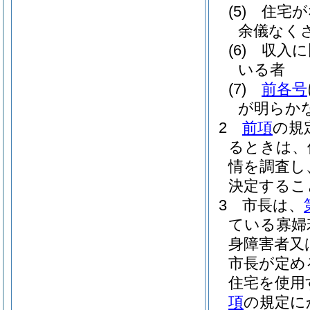
(5)
住宅が
余儀なく
(6)
収入に
いる者
(7)
前各号
が明らか
2
前項
の規
るときは、
情を調査し
決定するこ
3
市長は、
ている寡婦
身障害者又
市長が定め
住宅を使用
項
の規定に