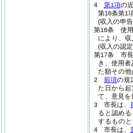
4
第1項
の
第16条第
(収入の申告
第16条
使
により、収
(収入の認定
第17条
市
き、使用者
た額その他
2
前項
の規
た日から起
て、意見を
3
市長は、
ると認める
するものと
4
市長は、