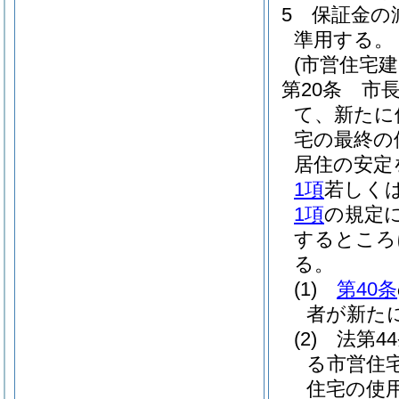
5
保証金の
準用する。
(市営住宅
第20条
市
て、新たに
宅の最終の
居住の安定
1項
若しく
1項
の規定に
するところ
る。
(1)
第40条
者が新た
(2)
法第4
る市営住
住宅の使