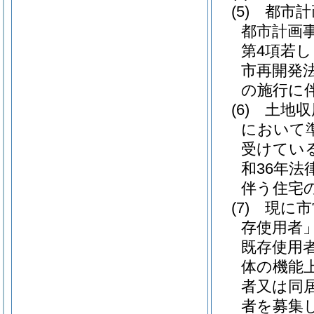
(5)
都市計
都市計画
第4項若
市再開発
の施行に
(6)
土地収
において
受けてい
和36年法律
伴う住宅
(7)
現に市
存使用者」
既存使用
体の機能
者又は同
者を募集