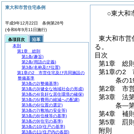
東大和市営住宅条例
○東大和
平成9年12月22日 条例第28号
(令和6年9月11日施行)
東大和市営
条項目次
沿革
る。
本則
第1章
総則
目次
第1条
(趣旨)
第2条
(用語の定義)
第1章
総
第3条
(名称及び位置)
第1章の2
第1章の2
市営住宅及び共同施設の
整備基準
条の19
第3条の2
(整備基準)
第2章
市
第3条の3
(健全な地域社会の形成)
第3条の4
(良好な居住環境の確保)
第3章
法
第3条の5
(費用の縮減への配慮)
条―第
第3条の6
(位置の選定)
第3条の7
(敷地の安全等)
第4章
補
第3条の8
(住棟等の基準)
第5章
罰
第3条の9
(住宅の基準)
第3条の10
(住戸の基準)
附則
第3条の11
(住戸内の各部)