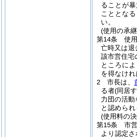
ることが暴
こととなる
い。
(使用の承継
第14条
使
亡時又は退
該市営住宅
ところによ
を得なけれ
2
市長は、
る者
(同居
力団の活動
と認められ
(使用料の決
第15条
市
より認定さ