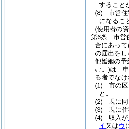
すること
(8)
市営住
になるこ
(使用者の資
第6条
市営
合にあって
の届出をし
他婚姻の予
む。)
は、
る者でなけ
(1)
市の区
と。
(2)
現に同
(3)
現に住
(4)
収入が
イ
又は
ウ