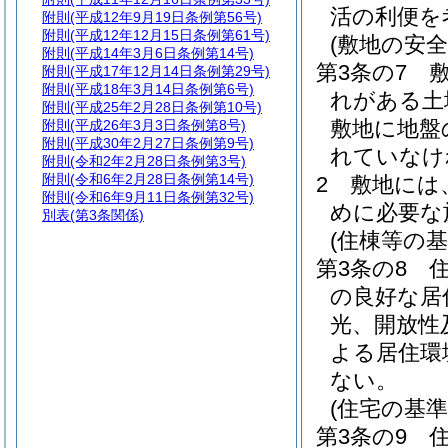
活の利便を
附則
(平成12年9月19日条例第56号)
附則
(平成12年12月15日条例第61号)
(敷地の安全
附則
(平成14年3月6日条例第14号)
第3条の7
附則
(平成17年12月14日条例第29号)
附則
(平成18年3月14日条例第6号)
れがある土
附則
(平成25年2月28日条例第10号)
敷地に地盤
附則
(平成26年3月3日条例第8号)
附則
(平成30年2月27日条例第9号)
れていなけ
附則
(令和2年2月28日条例第3号)
附則
(令和6年2月28日条例第14号)
2
敷地には
附則
(令和6年9月11日条例第32号)
めに必要な
別表
(第3条関係)
(住棟等の基
第3条の8
の良好な居
光、開放性
よる居住環
ない。
(住宅の基準
第3条の9