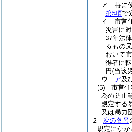
ア
特に
第5項
で
イ
市営
災害に対
37年法律
るもの又
おいて
得者に転
円
(当該
ウ
ア
及
(5)
市営住
為の防止
規定する
又は暴力
2
次の各号
規定にかか