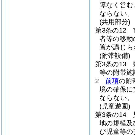
障なく営む
ならない。
(共用部分)
第3条の12
者等の移動
置が講じら
(附帯設備)
第3条の13
等の附帯施
2
前項
の附
境の確保に
ならない。
(児童遊園)
第3条の14
地の規模及
び児童等の