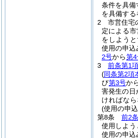
条件を具備
を具備する
2
市営住宅
定による市
をしようと
使用の申込
2号
から
第4
3
前条第1
(
同条第2項
び
第3号
か
害発生の日
ければなら
(使用の申込
第8条
前2
使用しよう
使用の申込