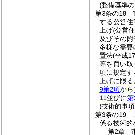
(整備基準の
第3条の18
する公営住
上げ
(公営
及びその附
多様な需要
置法
(平成1
等を買い取
項に規定す
上げに限る
9第2項
から
11
並びに
第
(技術的事項
第3条の19
係る技術的
第2章