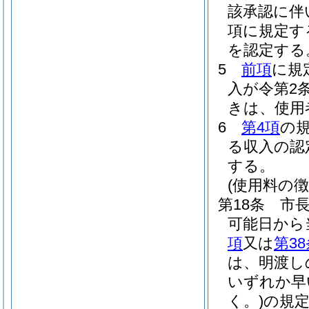
該承認に伴
項に規定す
を認定する
5
前項
に規
入が令第2
きは、使用
6
第4項
の
る収入の認
する。
(使用料の徴
第18条
市
可能日から
項
又は
第3
は、明渡し
いずれか早
く。)
の規