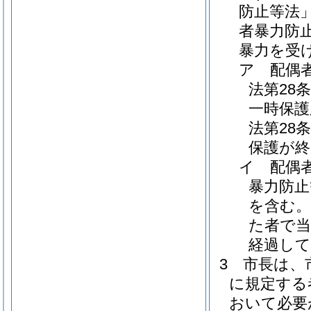
防止等法」
者暴力防
暴力を受
ア
配偶
法第28
一時保護
法第28
保護が終
イ
配偶者
暴力防止
を含む。
た者で当
経過し
3
市長は、
に規定する
おいて必要