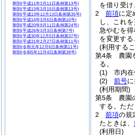
附則
(平成11年3月11日条例第13号)
を借り受け
附則
(平成13年3月15日条例第13号)
2
前項
に定
附則
(平成13年12月13日条例第35号)
附則
(平成14年3月6日条例第10号)
し、これを
附則
(平成20年9月11日条例第24号)
急やむを得
附則
(平成26年3月3日条例第7号)
附則
(平成30年12月5日条例第37号)
を変更する
附則
(平成31年2月27日条例第11号)
(利用する
附則
(令和元年12月6日条例第11号)
附則
(令和5年12月4日条例第38号)
第4条
農園
る。
(1)
市内在
(2)
前号
に
(利用期間)
第5条
農園
する。
ただ
2
前項
の規
たときは、
(利用日)