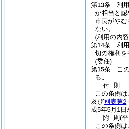
第13条
利
が相当と認
市長がやむ
ない。
(利用の内容
第14条
利
切の権利を
(委任)
第15条
こ
る。
付
則
この条例は
及び
別表第2
成5年5月1
附
則
(
この条例は