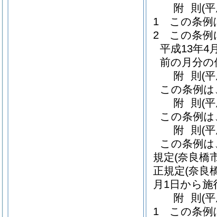
附
則
(
1
この条例
2
この条例
平成13年
前の月分の
附
則
(平
この条例は
附
則
(
この条例は
附
則
(
この条例は
規定
(奈良橋
正規定
(奈良
月1日から施
附
則
(
1
この条例は