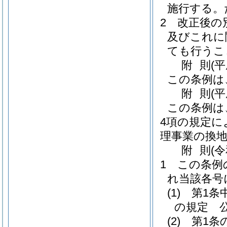
施行する。
2
改正後の
及びこれに
ても行うこ
附
則
(
この条例は
附
則
(
この条例は
4項の規定に
理事業の換
附
則
(
1
この条例
れ当該各号
(1)
第1条
の規定 
(2)
第1条