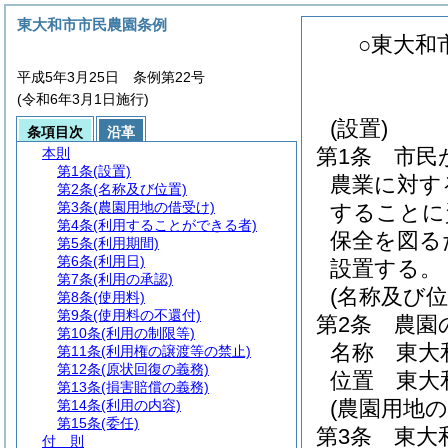
東大和市市民農園条例
○東大和
平成5年3月25日 条例第22号
(令和6年3月1日施行)
(設置)
条項目次
沿革
第1条
市民
本則
第1条
(設置)
農業に対す
第2条
(名称及び位置)
第3条
(農園用地の借受け)
することに
第4条
(利用することができる者)
保全を図る
第5条
(利用期間)
第6条
(利用日)
設置する。
第7条
(利用の承認)
(名称及び位
第8条
(使用料)
第9条
(使用料の不還付)
第2条
農園
第10条
(利用の制限等)
名称 東大
第11条
(利用権の譲渡等の禁止)
第12条
(原状回復の義務)
位置 東大
第13条
(損害賠償の義務)
(農園用地の
第14条
(利用の内容)
第15条
(委任)
第3条
東大
付 則