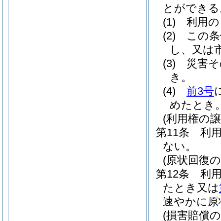
とができる
(1)
利用の
(2)
この条
し、又は
(3)
災害そ
き。
(4)
前3号
めたとき
(利用権の譲
第11条
利
ない。
(原状回復の
第12条
利
たとき又は
速やかに原
(損害賠償の