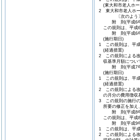
(東大和市老人ホ
2
東大和市老人ホ
〔次のよう
附
則
(平成6
この規則は、平成
附
則
(平成6
(施行期日)
1
この規則は、平成
(経過措置)
2
この規則による改
収基準月額につい
附
則
(平成7
(施行期日)
1
この規則は、平成
(経過措置)
2
この規則による改
の月分の費用徴収
3
この規則の施行の
所要の修正を加え
附
則
(平成8
この規則は、平成
附
則
(平成9
1
この規則は、平成
2
この規則による