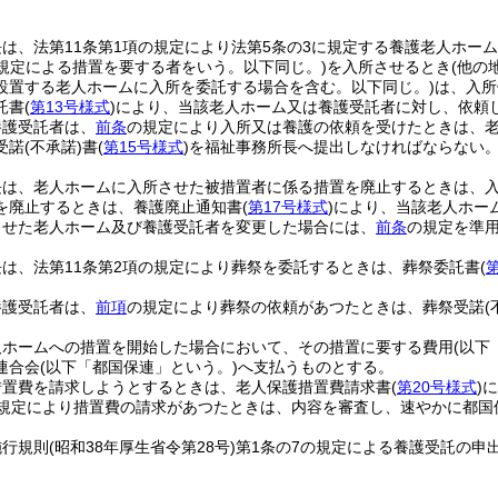
は、法第11条第1項の規定により法第5条の3に規定する養護老人ホー
の規定による措置を要する者をいう。以下同じ。)
を入所させるとき
(他の
設置する老人ホームに入所を委託する場合を含む。以下同じ。)
は、入所
託書
(
第13号様式
)
により、当該老人ホーム又は養護受託者に対し、依頼
養護受託者は、
前条
の規定により入所又は養護の依頼を受けたときは、
受諾
(不承諾)
書
(
第15号様式
)
を福祉事務所長へ提出しなければならない
長は、老人ホームに入所させた被措置者に係る措置を廃止するときは、
を廃止するときは、養護廃止通知書
(
第17号様式
)
により、当該老人ホー
させた老人ホーム及び養護受託者を変更した場合には、
前条
の規定を準
は、法第11条第2項の規定により葬祭を委託するときは、葬祭委託書
(
。
養護受託者は、
前項
の規定により葬祭の依頼があつたときは、葬祭受諾
(
人ホームへの措置を開始した場合において、その措置に要する費用
(以下
連合会
(以下「都国保連」という。)
へ支払うものとする。
措置費を請求しようとするときは、老人保護措置費請求書
(
第20号様式
)
に
規定により措置費の請求があつたときは、内容を審査し、速やかに都国
施行規則
(昭和38年厚生省令第28号)
第1条の7の規定による養護受託の申