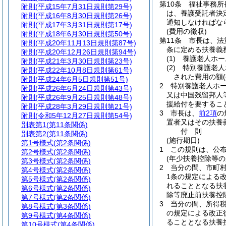
第10条
福祉事務所
附則
(平成15年7月31日規則第29号)
は、養護受託者決
附則
(平成16年8月30日規則第26号)
通知しなければな
附則
(平成17年3月31日規則第17号)
(費用の徴収)
附則
(平成18年6月30日規則第50号)
第11条
市長は、法
附則
(平成20年11月13日規則第87号)
条に定める扶養義
附則
(平成20年12月26日規則第94号)
(1)
養護老人ホー
附則
(平成21年3月30日規則第23号)
(2)
特別養護老人
附則
(平成22年10月8日規則第61号)
された費用の額
附則
(平成24年6月5日規則第51号)
2
特別養護老人ホ
附則
(平成26年6月24日規則第43号)
又は中国残留邦人
附則
(平成26年9月25日規則第48号)
援給付を要するこ
附則
(平成28年3月29日規則第21号)
3
市長は、
前2項
の
附則
(令和5年12月27日規則第54号)
置者又はその扶養
別表第1
(第11条関係)
付
則
別表第2
(第11条関係)
(施行期日)
第1号様式
(第2条関係)
1
この規則は、公布
第2号様式
(第2条関係)
(年少扶養控除等の
第3号様式
(第2条関係)
2
当分の間、市町
第4号様式
(第2条関係)
1条の規定による
第5号様式
(第2条関係)
れることとなる扶
第6号様式
(第2条関係)
除等廃止前扶養控
第7号様式
(第2条関係)
3
当分の間、所得
第8号様式
(第3条関係)
の規定による改正
第9号様式
(第4条関係)
ることとなる扶養
第10号様式
(第4条関係)