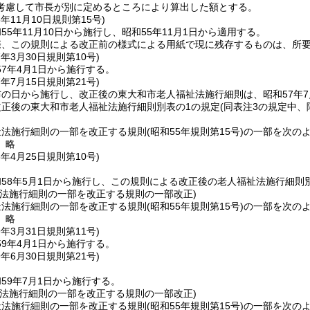
考慮して市長が別に定めるところにより算出した額とする。
5年11月10日
規則第15号)
55年11月10日から施行し、昭和55年11月1日から適用する。
際、この規則による改正前の様式による用紙で現に残存するものは、所
7年3月30日
規則第10号)
7年4月1日から施行する。
7年7月15日
規則第21号)
の日から施行し、改正後の東大和市老人福祉法施行細則は、昭和57年7
改正後の東大和市老人福祉法施行細則別表の1の規定
(同表注3の規定中、
祉法施行細則の一部を改正する規則
(昭和55年規則第15号)
の一部を次の
〕略
8年4月25日
規則第10号)
58年5月1日から施行し、この規則による改正後の老人福祉法施行細則別
祉法施行細則の一部を改正する規則の一部改正)
祉法施行細則の一部を改正する規則
(昭和55年規則第15号)
の一部を次の
〕略
9年3月31日
規則第11号)
9年4月1日から施行する。
9年6月30日
規則第21号)
59年7月1日から施行する。
祉法施行細則の一部を改正する規則の一部改正)
祉法施行細則の一部を改正する規則
(昭和55年規則第15号)
の一部を次の