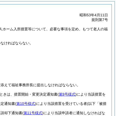
昭和53年4月11日
規則第7号
人ホーム入所措置等について、必要な事項を定め、もつて老人の福
かなければならない。
を添えて福祉事務所長に提出しなければならない。
たときは、措置開始・変更決定通知書
(
第9号様式
)
により当該措置を
決定通知書
(
第10号様式
)
により当該措置を受けている者
(以下「被措
申請却下通知書
(
第11号様式
)
により当該申請者に通知しなければな