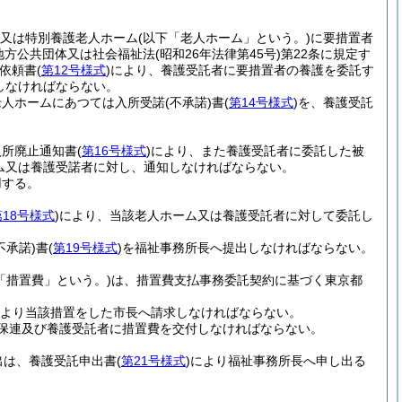
ム又は特別養護老人ホーム
(以下「老人ホーム」という。)
に要措置者
地方公共団体又は社会福祉法
(昭和26年法律第45号)
第22条に規定す
依頼書
(
第12号様式
)
により、養護受託者に要措置者の養護を委託す
しなければならない。
老人ホームにあつては入所受諾
(不承諾)
書
(
第14号様式
)
を、養護受託
。
入所廃止通知書
(
第16号様式
)
により、また養護受託者に委託した被
ム又は養護受諾者に対し、通知しなければならない。
用する。
第18号様式
)
により、当該老人ホーム又は養護受託者に対して委託し
不承諾)
書
(
第19号様式
)
を福祉事務所長へ提出しなければならない。
「措置費」という。)
は、措置費支払事務委託契約に基づく東京都
より当該措置をした市長へ請求しなければならない。
保連及び養護受託者に措置費を交付しなければならない。
出は、養護受託申出書
(
第21号様式
)
により福祉事務所長へ申し出る