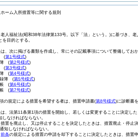
人ホーム入所措置等に関する規則
、老人福祉法
(昭和38年法律第133号。以下「法」という。)
に基づき、老
とを目的とする。
長は、次に掲げる書類を作成し、常にその記載事項について整備してお
票
(
第1号様式
)
理簿
(
第2号様式
)
書
(
第3号様式
)
載簿
(
第4号様式
)
登録簿
(
第5号様式
)
台帳
(
第6号様式
)
台帳
(
第7号様式
)
1項の規定による措置を希望する者は、措置申請書
(
第8号様式
)
に診断書
長は、法第11条第1項の措置を開始し、若しくは変更することに決定し
知しなければならない。
、措置を廃止し、又は停止することを決定したときは、措置廃止・停止
通知しなければならない。
、
前条
の規定による措置の申請を却下することに決定したときは、措置