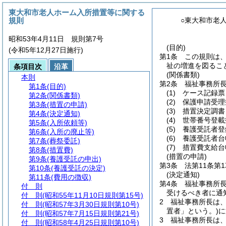
東大和市老人ホーム入所措置等に関する
規則
○東大和市老
昭和53年4月11日 規則第7号
(目的)
(令和5年12月27日施行)
第1条
この規則は
祉の増進を図るこ
条項目次
沿革
(関係書類)
本則
第2条
福祉事務所
第1条
(目的)
(1)
ケース記録
第2条
(関係書類)
(2)
保護申請受
第3条
(措置の申請)
(3)
措置決定調
第4条
(決定通知)
(4)
世帯番号登
第5条
(入所依頼等)
(5)
養護受託者
第6条
(入所の廃止等)
(6)
養護受託者
第7条
(葬祭委託)
(7)
措置費支給
第8条
(措置費)
(措置の申請)
第9条
(養護受託の申出)
第3条
法第11条第
第10条
(養護受託の決定)
(決定通知)
第11条
(費用の徴収)
第4条
福祉事務所
付 則
受けるべき者に通
付 則
(昭和55年11月10日規則第15号)
2
福祉事務所長は
付 則
(昭和57年3月30日規則第10号)
置者」という。)
に
付 則
(昭和57年7月15日規則第21号)
3
福祉事務所長は
付 則
(昭和58年4月25日規則第10号)