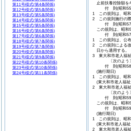
止前扶養控除額を
第11号様式
(第4条関係)
付
則
(昭和5
第12号様式
(第5条関係)
1
この規則は、昭和
第13号様式
(第5条関係)
2
この規則施行の
第14号様式
(第5条関係)
付
則
(昭和5
第15号様式
(第5条関係)
この規則は、昭和5
第16号様式
(第6条関係)
付
則
(昭和5
第17号様式
(第6条関係)
1
この規則は、公布
第18号様式
(第7条関係)
2
この規則による
第19号様式
(第7条関係)
日から適用する。
第20号様式
(第8条関係)
3
東大和市老人福
第21号様式
(第9条関係)
〔次のよう
第22号様式
(第10条関係)
付
則
(昭和5
第23号様式
(第10条関係)
(施行期日)
第24号様式
(第11条関係)
1
この規則は、昭和
(東大和市老人福
2
東大和市老人福
〔次のよう
付
則
(昭和5
この規則は、昭和5
付
則
(昭和5
(施行期日)
1
この規則は、昭和
(東大和市老人福
2
東大和市老人福