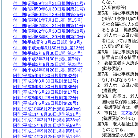
らない。
付 則
(昭和59年3月31日規則第11号)
(入所依頼等)
付 則
(昭和59年6月30日規則第21号)
第5条
福祉事務所長
付 則
(昭和60年6月29日規則第25号)
(法第11条第1項
付 則
(昭和61年7月1日規則第15号)
る社会福祉法人の
付 則
(昭和62年3月31日規則第11号)
るときは、養護委
付 則
(昭和62年6月30日規則第28号)
2
老人ホーム及び
付 則
(昭和63年6月30日規則第20号)
者にあつては養護
付 則
(平成元年3月22日規則第3号)
(入所の廃止等)
付 則
(平成元年6月30日規則第13号)
第6条
福祉事務所
付 則
(平成2年6月30日規則第14号)
措置者に係る措置
付 則
(平成3年3月30日規則第5号)
2
要措置者を入所
付 則
(平成3年6月29日規則第23号)
(葬祭委託)
付 則
(平成4年6月26日規則第25号)
第7条
福祉事務所長
附則
(平成5年6月30日規則第32号)
なければならない
附則
(平成6年3月30日規則第12号)
2
老人ホーム及び
附則
(平成6年6月30日規則第36号)
(措置費)
附則
(平成7年6月29日規則第17号)
第8条
市長は、老
附則
(平成8年6月28日規則第22号)
国民健康保険団体
附則
(平成9年6月26日規則第28号)
2
養護受託者は、
附則
(平成10年6月29日規則第40号)
3
市長は、
前2項
の
附則
(平成11年6月30日規則第31号)
(養護受託の申出)
附則
(平成12年3月31日規則第38号)
第9条
老人福祉法
附則
(平成12年6月28日規則第59号)
ものとする。
附則
(平成12年9月28日規則第81号)
(養護受託の決定)
附則
(平成14年3月29日規則第18号)