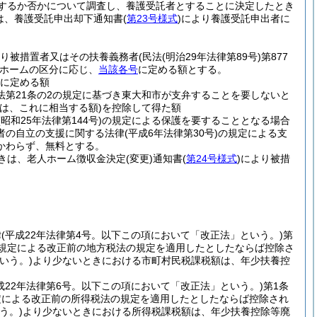
するか否かについて調査し、養護受託者とすることに決定したとき
は、養護受託申出却下通知書
(
第23号様式
)
により養護受託申出者に
より被措置者又はその扶養義務者
(民法
(明治29年法律第89号)
第877
ホームの区分に応じ、
当該各号
に定める額とする。
に定める額
法第21条の2の規定に基づき東大和市が支弁することを要しないと
は、これに相当する額)
を控除して得た額
(昭和25年法律第144号)
の規定による保護を要することとなる場合
者の自立の支援に関する法律
(平成6年法律第30号)
の規定による支
かわらず、無料とする。
きは、老人ホーム徴収金決定
(変更)
通知書
(
第24号様式
)
により被措
律
(平成22年法律第4号。以下この項において「改正法」という。)
第
の規定による改正前の地方税法の規定を適用したとしたならば控除さ
いう。)
より少ないときにおける市町村民税課税額は、年少扶養控
成22年法律第6号。以下この項において「改正法」という。)
第1条
定による改正前の所得税法の規定を適用したとしたならば控除され
う。)
より少ないときにおける所得税課税額は、年少扶養控除等廃