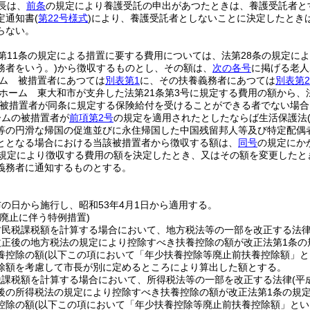
長は、
前条
の規定により養護受託の申出があつたときは、養護受託者と
定通知書
(
第22号様式
)
により、養護受託者としないことに決定したとき
らない。
第11条の規定による措置に要する費用については、法第28条の規定に
務者をいう。)
から徴収するものとし、その額は、
次の各号
に掲げる老人
ム 被措置者にあつては
別表第1
に、その扶養義務者にあつては
別表第2
ホーム 東大和市が支弁した法第21条第3号に規定する費用の額から、
(被措置者が同条に規定する保険給付を受けることができる者でない場合
ームの被措置者が
前項第2号
の規定を適用されたとしたならば生活保護法
等の円滑な帰国の促進並びに永住帰国した中国残留邦人等及び特定配偶
ととなる場合における当該被措置者から徴収する額は、
同号
の規定にか
規定により徴収する費用の額を決定したとき、又はその額を変更したと
義務者に通知するものとする。
の日から施行し、昭和53年4月1日から適用する。
廃止に伴う特例措置)
村民税課税額を計算する場合において、地方税法等の一部を改正する法
改正後の地方税法の規定により控除すべき扶養控除の額が改正法第1条
養控除の額
(以下この項において「年少扶養控除等廃止前扶養控除額」と
除額を考慮して市長が別に定めるところにより算出した額とする。
税課税額を計算する場合において、所得税法等の一部を改正する法律
(平
後の所得税法の規定により控除すべき扶養控除の額が改正法第1条の規
控除の額
(以下この項において「年少扶養控除等廃止前扶養控除額」とい