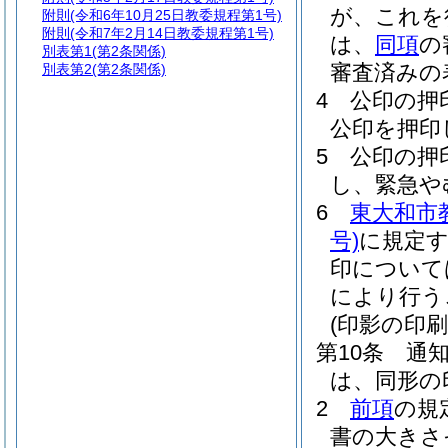
が、これを
附則
(令和6年10月25日教委規程第1号)
附則
(令和7年2月14日教委規程第1号)
は、
同項
の
別表第1
(第2条関係)
審査済みの
別表第2
(第2条関係)
4
公印の押
公印を押印
5
公印の押
し、緊急や
6
東大和市
号)
に規定
印について
により行う
(印影の印刷
第10条
通
は、同形の
2
前項
の規
書の大きさ