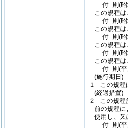
付
則
(昭
この規程は
付
則
(
この規程は
付
則
(
この規程は
付
則
(
この規程は
付
則
(
(施行期日)
1
この規程
(経過措置)
2
この規程
前の規程に
使用し、又
付
則
(