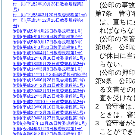
(公印の事故
付 則
(平成2年10月26日教委規程第2
号)
第7条
管守
付 則
(平成3年3月20日教委規程第1号)
付 則
(平成3年12月25日教委規程第4
は、直ちに
号)
ればならな
附則
(平成5年4月26日教委規程第1号)
附則
(平成5年6月29日教委規程第2号)
(公印の保管
附則
(平成5年9月17日教委規程第3号)
第8条
公印
附則
(平成6年3月30日教委規程第1号)
附則
(平成10年4月1日教委規程第1号)
び休日に当
附則
(平成12年6月30日教委規程第1号)
らない。
附則
(平成13年9月28日教委規程第2号)
附則
(平成14年3月8日教委規程第1号)
(公印の押印
附則
(平成14年11月28日教委規程第3号)
第9条
公印
附則
(平成16年6月28日教委規程第1号)
附則
(平成20年2月21日教委規程第1号)
る文書その
附則
(平成20年3月31日教委規程第3号)
附則
(平成22年3月29日教委規程第1号)
査を受けな
附則
(平成22年10月7日教委規程第2号)
2
管守者は
附則
(平成23年6月10日教委規程第1号)
附則
(平成28年2月25日教委規程第1号)
ときは、審
附則
(平成29年3月27日教委規程第1号)
3
管守者が
附則
(令和元年12月26日教委規程第1号)
附則
(令和4年3月23日教委規程第1号)
ことができ
附則
(令和5年2月17日教委規程第1号)