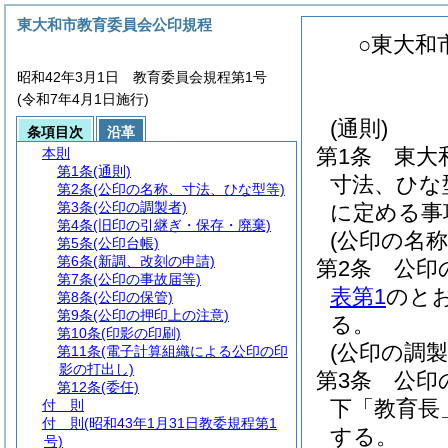
東大和市教育委員会公印規程
○東大和
昭和42年3月1日 教育委員会規程第1号
(令和7年4月1日施行)
(通則)
条項目次
沿革
第1条
東大
本則
第1条
(通則)
寸法、ひな
第2条
(公印の名称、寸法、ひな型等)
第3条
(公印の調製者)
に定める事
第4条
(旧印の引継ぎ・保存・廃棄)
(公印の名
第5条
(公印台帳)
第6条
(新調、改刻の申請)
第2条
公印
第7条
(公印の事故届等)
表第1
のと
第8条
(公印の保管)
第9条
(公印の押印上の注意)
る。
第10条
(印影の印刷)
(公印の調製
第11条
(電子計算組織による公印の印
影の打出し)
第3条
公印
第12条
(委任)
下「教育長
付 則
付 則
(昭和43年1月31日教委規程第1
する。
号)