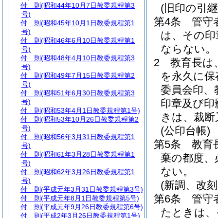
付 則
(昭和44年10月7日教委規程第3
(旧印の引
号)
第4条
管守
付 則
(昭和45年10月1日教委規程第1
号)
は、その印
付 則
(昭和46年6月10日教委規程第1
ならない。
号)
付 則
(昭和48年4月10日教委規程第3
2
教育長は
号)
を永久に保
付 則
(昭和49年7月15日教委規程第2
号)
委員会印、
付 則
(昭和51年6月30日教委規程第3
印章及び印
号)
付 則
(昭和53年4月1日教委規程第1号)
きは、裁断
付 則
(昭和53年10月26日教委規程第2
号)
(公印台帳)
付 則
(昭和56年3月31日教委規程第1
第5条
教育
号)
付 則
(昭和61年3月28日教委規程第1
棄の都度、
号)
ない。
付 則
(昭和62年3月26日教委規程第1
号)
(新調、改刻
付 則
(平成元年3月31日教委規程第3号)
第6条
管守
付 則
(平成元年8月1日教委規程第5号)
付 則
(平成元年9月26日教委規程第6号)
たときは、
付 則
(平成2年3月26日教委規程第1号)