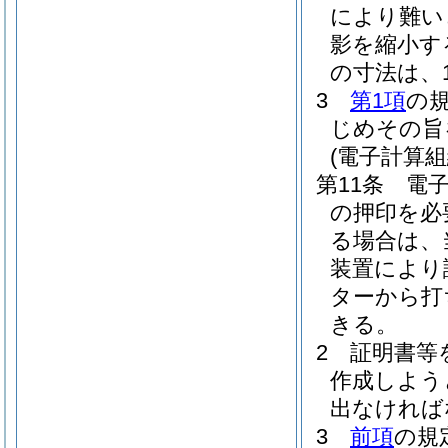
により難い
影を縮小す
の寸法は、
3
第1項
の
じめその旨
(電子計算
第11条
電
の押印を必
る場合は、
装置により
ターから打
きる。
2
証明書等
作成しよう
出なければ
3
前項
の規