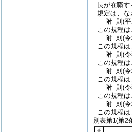
長が在職す
規定は、な
附
則
(
この規程は
附
則
(
この規程は
附
則
(
この規程は
附
則
(
この規程は
附
則
(
この規程は
附
則
(
この規程は
別表第1
(第2
番