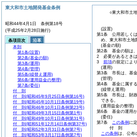
東大和市土地開発基金条例
○東大和市土
昭和44年4月1日 条例第18号
(設置)
(平成25年2月28日施行)
第1条
公用若しく
め、東大和市土地
条項目次
沿革
(基金の額)
本則
第2条
基金の額は、
第1条
(設置)
2
必要があるとき
第2条
(基金の額)
3
前項
の規定によ
第3条
(運用)
(運用)
第4条
(管理)
第3条
市長は、基
第5条
(繰替え運用)
(管理)
第6条
(運用益金の整理)
第4条
基金に属す
第7条
(委任)
(繰替え運用)
付 則
第5条
市長は、財
付 則
(昭和45年9月25日条例第16号)
できる。
付 則
(昭和45年10月1日条例第19号)
(運用益金の整理)
付 則
(昭和46年10月1日条例第23号)
第6条
基金の運用
付 則
(昭和49年3月15日条例第1号)
(委任)
付 則
(昭和49年10月1日条例第31号)
第7条
この条例
に
付 則
(昭和51年12月14日条例第37号)
付
則
付 則
(昭和52年3月31日条例第7号)
この条例
は、公布
付 則
(昭和53年3月17日条例第7号)