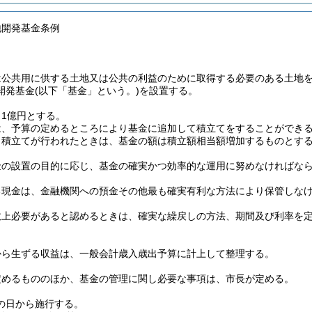
地開発基金条例
は公共用に供する土地又は公共の利益のために取得する必要のある土地
開発基金
(以下「基金」という。)
を設置する。
1億円とする。
は、予算の定めるところにより基金に追加して積立てをすることができ
り積立てが行われたときは、基金の額は積立額相当額増加するものとす
金の設置の目的に応じ、基金の確実かつ効率的な運用に努めなければな
る現金は、金融機関への預金その他最も確実有利な方法により保管しな
政上必要があると認めるときは、確実な繰戻しの方法、期間及び利率を
から生ずる収益は、一般会計歳入歳出予算に計上して整理する。
定めるもののほか、基金の管理に関し必要な事項は、市長が定める。
の日から施行する。