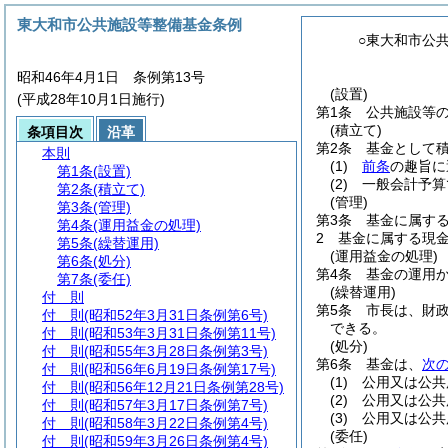
東大和市公共施設等整備基金条例
○東大和市公
昭和46年4月1日 条例第13号
(設置)
(平成28年10月1日施行)
第1条
公共施設等
(積立て)
条項目次
沿革
第2条
基金として
本則
(1)
前条
の趣旨に
第1条
(設置)
(2)
一般会計予算
第2条
(積立て)
(管理)
第3条
(管理)
第3条
基金に属す
第4条
(運用益金の処理)
2
基金に属する現
第5条
(繰替運用)
(運用益金の処理)
第6条
(処分)
第4条
基金の運用
第7条
(委任)
(繰替運用)
付 則
第5条
市長は、財
付 則
(昭和52年3月31日条例第6号)
できる。
付 則
(昭和53年3月31日条例第11号)
(処分)
付 則
(昭和55年3月28日条例第3号)
第6条
基金は、
次
付 則
(昭和56年6月19日条例第17号)
(1)
公用又は公共
付 則
(昭和56年12月21日条例第28号)
(2)
公用又は公共
付 則
(昭和57年3月17日条例第7号)
(3)
公用又は公共
付 則
(昭和58年3月22日条例第4号)
(委任)
付 則
(昭和59年3月26日条例第4号)