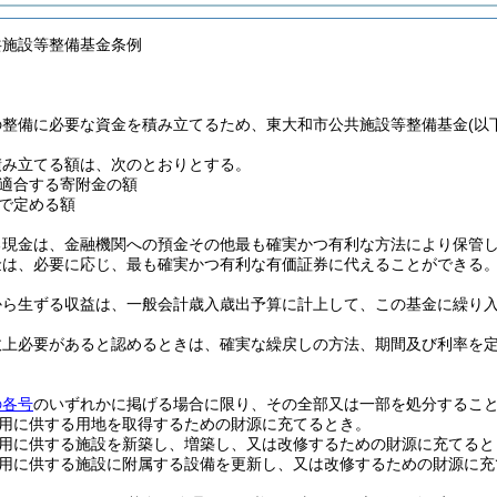
共施設等整備基金条例
の整備に必要な資金を積み立てるため、東大和市公共施設等整備基金
(以
積み立てる額は、次のとおりとする。
適合する寄附金の額
で定める額
る現金は、金融機関への預金その他最も確実かつ有利な方法により保管
金は、必要に応じ、最も確実かつ有利な有価証券に代えることができる
から生ずる収益は、一般会計歳入歳出予算に計上して、この基金に繰り
政上必要があると認めるときは、確実な繰戻しの方法、期間及び利率を
の各号
のいずれかに掲げる場合に限り、その全部又は一部を処分するこ
用に供する用地を取得するための財源に充てるとき。
用に供する施設を新築し、増築し、又は改修するための財源に充てると
用に供する施設に附属する設備を更新し、又は改修するための財源に充