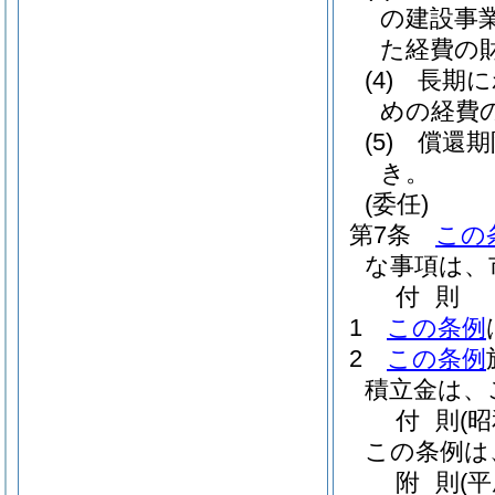
の建設事
た経費の
(4)
長期に
めの経費
(5)
償還期
き。
(委任)
第7条
この
な事項は、
付
則
1
この条例
2
この条例
積立金は、
付
則
(
この条例は
附
則
(