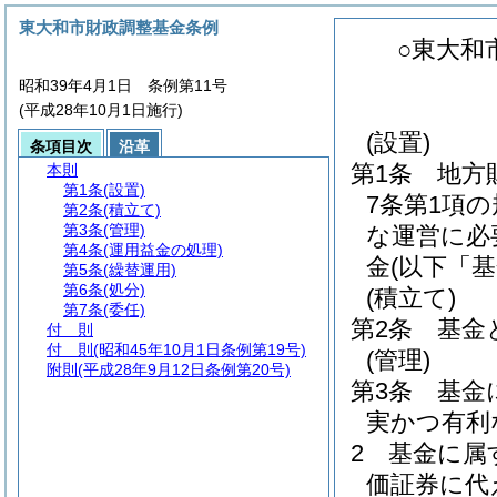
東大和市財政調整基金条例
○東大和
昭和39年4月1日 条例第11号
(平成28年10月1日施行)
(設置)
条項目次
沿革
第1条
地方
本則
第1条
(設置)
7条第1項
第2条
(積立て)
第3条
(管理)
な運営に必
第4条
(運用益金の処理)
金
(以下「
第5条
(繰替運用)
第6条
(処分)
(積立て)
第7条
(委任)
第2条
基金
付 則
付 則
(昭和45年10月1日条例第19号)
(管理)
附則
(平成28年9月12日条例第20号)
第3条
基金
実かつ有利
2
基金に属
価証券に代