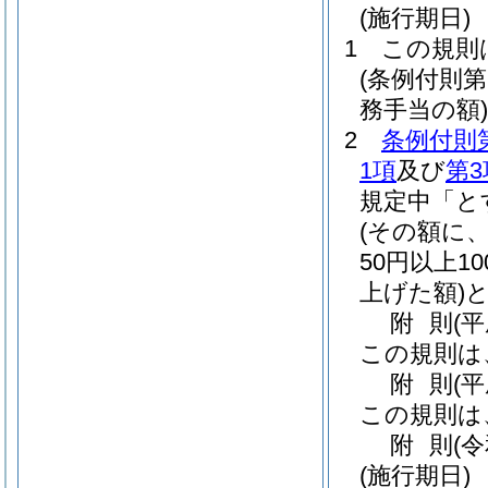
(施行期日)
1
この規則
(条例付則
務手当の額)
2
条例付則第
1項
及び
第3
規定中「と
(その額に
50円以上
上げた額)
附
則
(
この規則は
附
則
(
この規則は
附
則
(
(施行期日)