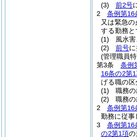
(3)
前2号
2
条例第16
又は緊急の
する勤務と
(1)
風水害
(2)
前号
に
(管理職員
第3条
条例
16条の2第
げる職の区
(1)
職務の
(2)
職務の
2
条例第16
勤務に従事
3
条例第16
の2第1項
の