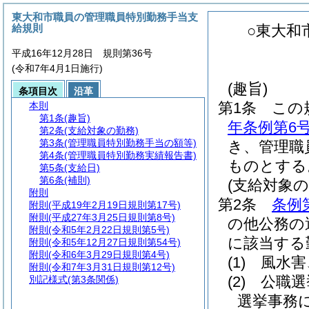
東大和市職員の管理職員特別勤務手当支
給規則
○東大和
平成16年12月28日 規則第36号
(令和7年4月1日施行)
(趣旨)
条項目次
沿革
第1条
この
本則
第1条
(趣旨)
年条例第6
第2条
(支給対象の勤務)
第3条
(管理職員特別勤務手当の額等)
き、管理職
第4条
(管理職員特別勤務実績報告書)
ものとする
第5条
(支給日)
第6条
(補則)
(支給対象の
附則
第2条
条例
附則
(平成19年2月19日規則第17号)
附則
(平成27年3月25日規則第8号)
の他公務の
附則
(令和5年2月22日規則第5号)
に該当する
附則
(令和5年12月27日規則第54号)
附則
(令和6年3月29日規則第4号)
(1)
風水害
附則
(令和7年3月31日規則第12号)
(2)
公職選
別記様式
(第3条関係)
選挙事務