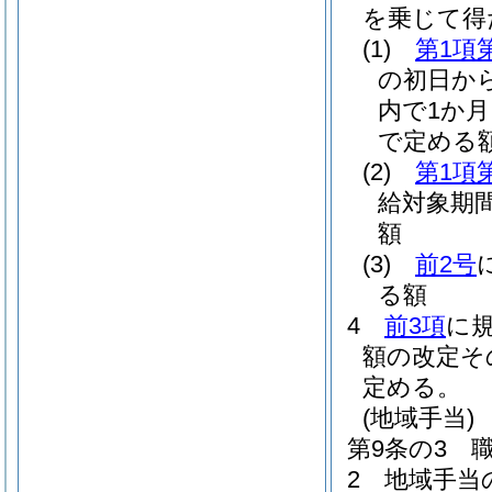
を乗じて得
(1)
第1項
の初日から
内で1か
で定める
(2)
第1項
給対象期
額
(3)
前2号
る額
4
前3項
に
額の改定そ
定める。
(地域手当)
第9条の3
2
地域手当