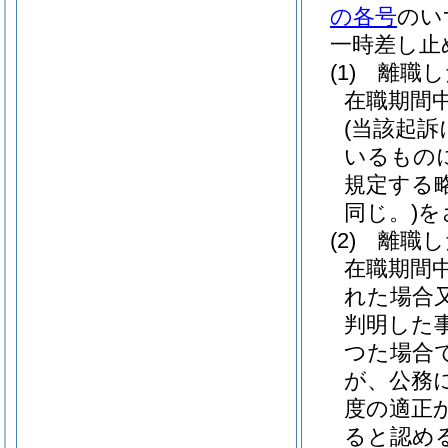
の各号
のい
一時差し止
(1)
離職し
在職期間
(当該起
いるもの
規定する
同じ。)
を
(2)
離職し
在職期間
れた場合
判明した
つた場合
が、公務
度の適正
ると認め