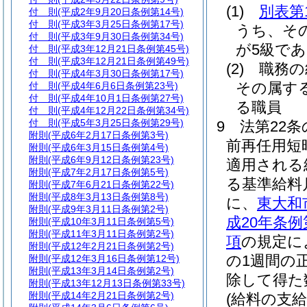
(1)
別表第
付 則
(平成2年9月20日条例第14号)
付 則
(平成3年3月25日条例第17号)
うち、そ
付 則
(平成3年9月30日条例第34号)
が5級であ
付 則
(平成3年12月21日条例第45号)
付 則
(平成3年12月21日条例第49号)
(2)
職務の
付 則
(平成4年3月30日条例第17号)
その属す
付 則
(平成4年6月6日条例第23号)
付 則
(平成4年10月1日条例第27号)
る職員
付 則
(平成4年12月22日条例第34号)
付 則
(平成5年3月25日条例第29号)
9
法第22
附則
(平成6年2月17日条例第3号)
前再任用短
附則
(平成6年3月15日条例第4号)
附則
(平成6年9月12日条例第23号)
適用される
附則
(平成7年2月17日条例第5号)
る基準給料
附則
(平成7年6月21日条例第22号)
附則
(平成8年3月13日条例第8号)
に、
東大和
附則
(平成9年3月11日条例第2号)
成20年条
附則
(平成10年3月11日条例第5号)
附則
(平成11年3月11日条例第2号)
項
の規定に
附則
(平成12年2月21日条例第2号)
の1週間の
附則
(平成12年3月16日条例第12号)
附則
(平成13年3月14日条例第2号)
除して得た
附則
(平成13年12月13日条例第33号)
附則
(平成14年2月21日条例第2号)
(給料の支給