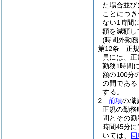
た場合並び
ことにつき
ない1時間
額を減額し
(時間外勤務
第12条
正
員には、正
勤務1時間
額の100分の
の間である場
する。
2
前項
の職
正規の勤務
間とその勤
時間45分
いては、
同