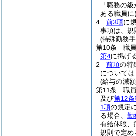
「職務の級
ある職員に
4
前3項
に
事項は、規
(特殊勤務手
第10条
職
第4
に掲げ
2
前項
の特
については
(給与の減額
第11条
職
及び
第12条
1項
の規定
る場合、
勤
有給休暇、
規則で定め