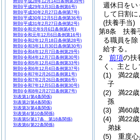
附則
(平成28年12月14日条例第39号)
週休日をい
附則
(平成29年3月3日条例第6号)
附則
(平成30年2月27日条例第7号)
して日割に
附則
(平成30年12月5日条例第36号)
(扶養手当)
附則
(平成31年2月27日条例第2号)
附則
(令和元年9月6日条例第4号)
第8条
扶養
附則
(令和元年12月6日条例第16号)
る職員を除
附則
(令和2年12月18日条例第28号)
附則
(令和3年11月30日条例第30号)
給する。
附則
(令和4年12月7日条例第29号)
2
前項
の扶
附則
(令和4年12月7日条例第30号)
附則
(令和5年12月4日条例第33号)
く、主とし
附則
(令和6年12月4日条例第37号)
(1)
満22
附則
(令和7年2月26日条例第1号)
附則
(令和7年2月26日条例第6号)
子
附則
(令和7年12月5日条例第30号)
附則
(令和8年2月27日条例第7号)
(2)
満22
別表第1
(第4条関係)
孫
別表第2
(第4条関係)
別表第3
(第4条関係)
(3)
満60
別表第4
(第10条関係)
(4)
満22
別表第5
(第17条、第18条関係)
別表第6
(第22条関係)
弟妹
(5)
重度心