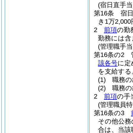
(宿日直手当
第16条
宿
き1万2,0
2
前項
の勤
勤務には含
(管理職手当
第16条の2
該各号
に定
を支給する
(1)
職務の
(2)
職務の
2
前項
の手
(管理職員特
第16条の3
その他公務
合は、当該