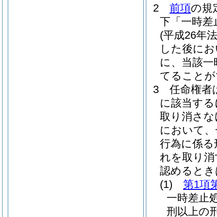
2
前項
の規
下「一時差
(平成26年法
した後にお
に、当該一
てることが
3
任命権者
に該当する
取り消さな
において、
行為に係る
れを取り消
認めるとき
(1)
第1項
一時差止
刑以上の