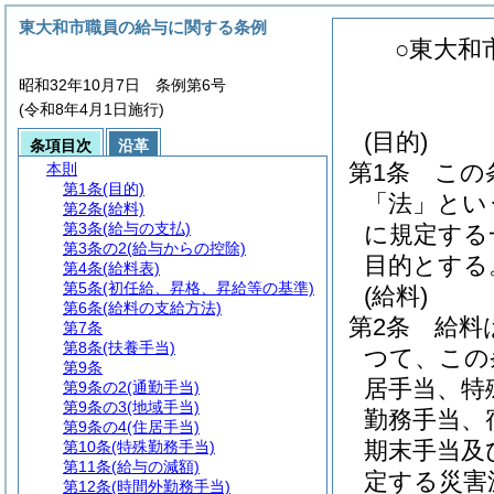
東大和市職員の給与に関する条例
○東大和
昭和32年10月7日 条例第6号
(令和8年4月1日施行)
(目的)
条項目次
沿革
第1条
この
本則
第1条
(目的)
「法」とい
第2条
(給料)
第3条
(給与の支払)
に規定する
第3条の2
(給与からの控除)
目的とする
第4条
(給料表)
第5条
(初任給、昇格、昇給等の基準)
(給料)
第6条
(給料の支給方法)
第2条
給料
第7条
第8条
(扶養手当)
つて、この
第9条
居手当、特
第9条の2
(通勤手当)
第9条の3
(地域手当)
勤務手当、
第9条の4
(住居手当)
期末手当及
第10条
(特殊勤務手当)
第11条
(給与の減額)
定する災害
第12条
(時間外勤務手当)