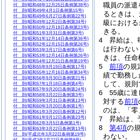
職員の派遣
付 則
(昭和48年12月25日条例第38号)
付 則
(昭和49年4月1日条例第15号)
るときは、
付 則
(昭和49年6月27日条例第22号)
級における
付 則
(昭和49年12月2日条例第34号)
付 則
(昭和50年12月18日条例第23号)
きる。
付 則
(昭和51年3月31日条例第3号)
付 則
(昭和51年12月14日条例第36号)
4
昇給は、
付 則
(昭和52年12月15日条例第26号)
は行わない
付 則
(昭和53年3月17日条例第6号)
付 則
(昭和53年12月14日条例第26号)
きは、任命
付 則
(昭和54年12月21日条例第19号)
5
前項
の規
付 則
(昭和55年9月19日条例第17号)
付 則
(昭和55年12月16日条例第34号)
績で勤務し
付 則
(昭和56年9月30日条例第21号)
して、規則
付 則
(昭和57年1月18日条例第4号)
付 則
(昭和57年9月20日条例第24号)
6
55歳に
付 則
(昭和58年3月22日条例第3号)
対する
前項
付 則
(昭和59年3月31日条例第13号)
付 則
(昭和60年3月20日条例第1号)
のは、「零
付 則
(昭和61年3月20日条例第12号)
付 則
(昭和61年9月12日条例第23号)
7
昇給は、
付 則
(昭和62年3月5日条例第1号)
8
第4項
の
付 則
(昭和63年3月22日条例第13号)
付 則
(平成元年3月22日条例第19号)
わない。
付 則
(平成2年3月22日条例第9号)