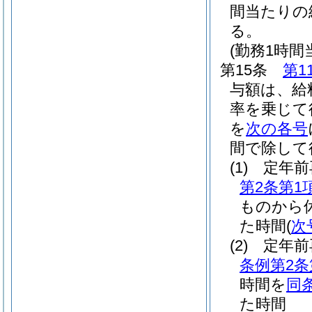
間当たりの
る。
(勤務1時
第15条
第1
与額は、給
率を乗じて
を
次の各号
間で除して
(1)
定年前
第2条第1
ものから
た時間
(
次
(2)
定年前
条例第2条
時間を
同
た時間