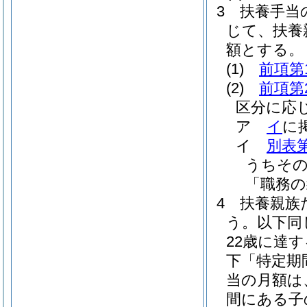
3
扶養手当
じて、扶養
額とする。
(1)
前項第
(2)
前項第
区分に応
ア
イ
に
イ
別表第
うちその
「職務の
4
扶養親族
う。以下同
22歳に達
下「特定期
当の月額は
間にある子