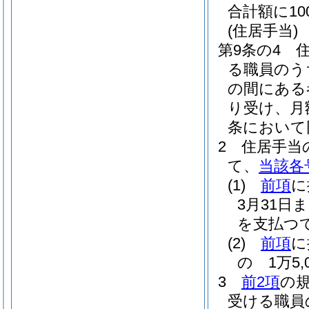
合計額に1
(住居手当)
第9条の4
る職員のう
の間にある
り受け、月額
条において
2
住居手当
て、
当該各
(1)
前項
に
3月31
を支払つ
(2)
前項
に
の 1万5,
3
前2項
の
受ける職員