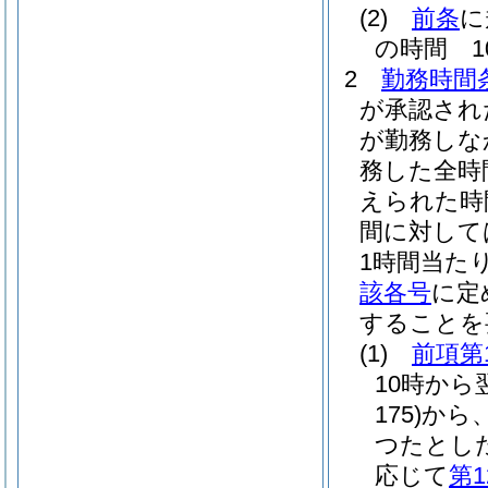
(2)
前条
に
の時間 1
2
勤務時間
が承認され
が勤務しな
務した全時
えられた時
間に対して
1時間当た
該各号
に定
することを
(1)
前項第
10時から
175)
から
つたとし
応じて
第1