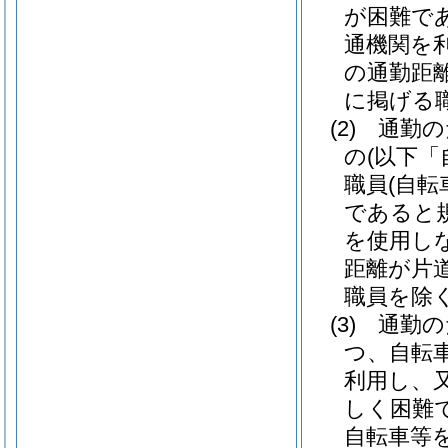
が困難で
通機関を
の通勤距
に掲げる
(2)
通勤の
の
(以下「
職員
(自
であると
を使用し
距離が片
職員を除く
(3)
通勤の
つ、自転
利用し、
しく困難
自転車等