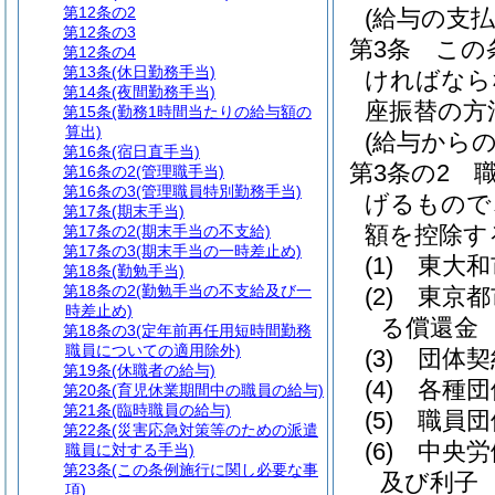
第12条の2
(給与の支払
第12条の3
第3条
この
第12条の4
第13条
(休日勤務手当)
ければなら
第14条
(夜間勤務手当)
座振替の方
第15条
(勤務1時間当たりの給与額の
算出)
(給与からの
第16条
(宿日直手当)
第3条の2
第16条の2
(管理職手当)
第16条の3
(管理職員特別勤務手当)
げるもので
第17条
(期末手当)
額を控除す
第17条の2
(期末手当の不支給)
第17条の3
(期末手当の一時差止め)
(1)
東大和
第18条
(勤勉手当)
第18条の2
(勤勉手当の不支給及び一
(2)
東京都
時差止め)
る償還金
第18条の3
(定年前再任用短時間勤務
職員についての適用除外)
(3)
団体契
第19条
(休職者の給与)
(4)
各種団
第20条
(育児休業期間中の職員の給与)
第21条
(臨時職員の給与)
(5)
職員団
第22条
(災害応急対策等のための派遣
(6)
中央労
職員に対する手当)
第23条
(この条例施行に関し必要な事
及び利子
項)