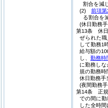
割合を減
(2)
前項第
る割合を
(休日勤務手
第13条
休
ぜられた職
して勤務1
給与額の1
し、
勤務時
に勤務しな
規の勤務時
休日勤務手
(夜間勤務手
第14条
正
での間に勤
した全時間