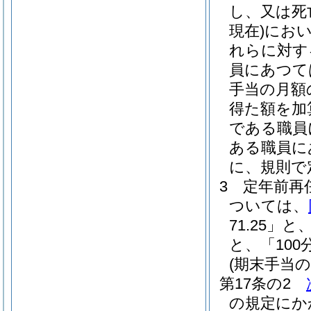
し、又は死
現在)
にお
れらに対す
員にあつて
手当の月額
得た額を加算
である職員に
ある職員にあ
に、規則で
3
定年前再
ついては、
71.25」と
と、「100
(期末手当の
第17条の2
の規定にか