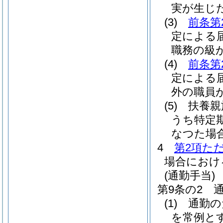
実が生じ
(3)
前条第
定による
職務の級
(4)
前条第
定による
外の職員
(5)
扶養親
うち特定
なつた場
4
第2項た
場合におけ
(通勤手当)
第9条の2
(1)
通勤の
を常例と