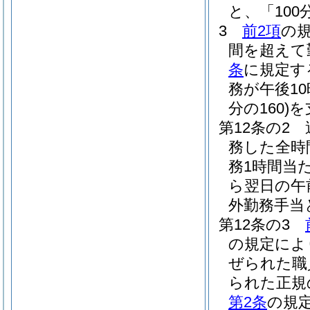
と、「100
3
前2項
の
間を超えて
条
に規定す
務が午後1
分の160)
を
第12条の2
務した全時
務1時間当た
ら翌日の午前
外勤務手当
第12条の3
の規定によ
ぜられた職
られた正規
第2条
の規