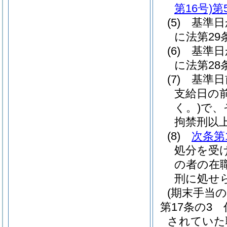
第16号)
第
(5)
基準日
に法第2
(6)
基準日
に法第2
(7)
基準日
支給日の
く。)
で、
拘禁刑以
(8)
次条第
処分を受
の者の在
刑に処せ
(期末手当の
第17条の3
されていた