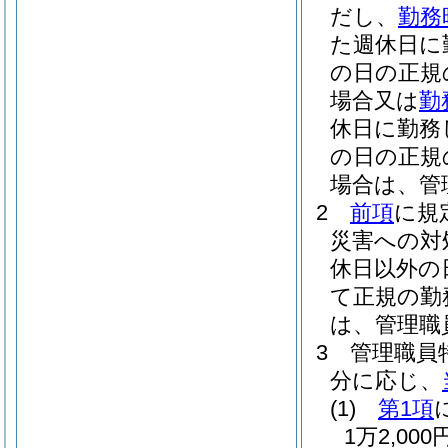
だし、
勤務
た週休日に
の日の正規
場合又は
勤
休日に勤務
の日の正規
場合は、管
2
前項
に規
災害への対
休日以外の
て正規の勤
は、管理職
3
管理職員
分に応じ、
(1)
第1項
1万2,0