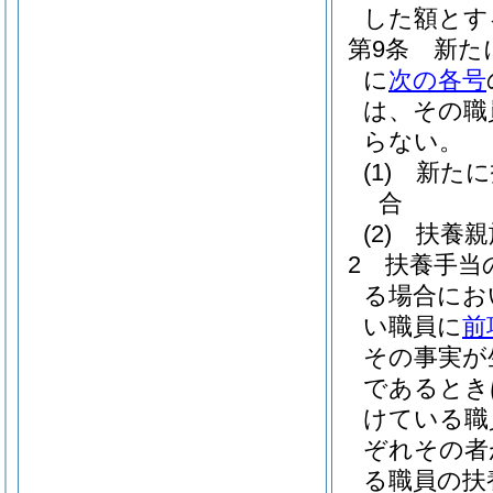
した額とす
第9条
新た
に
次の各号
は、その職
らない。
(1)
新たに
合
(2)
扶養親
2
扶養手当
る場合にお
い職員に
前
その事実が
であるとき
けている職
ぞれその者
る職員の扶