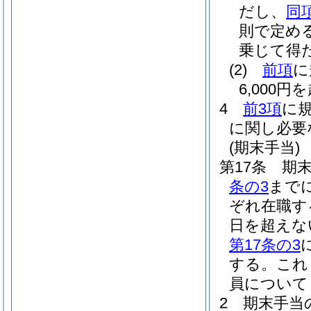
だし、
同
則で定める
乗じて得
(2)
前項
に
6,000
4
前3項
に
に関し必要
(期末手当)
第17条
期末
条の3
まで
ぞれ在職す
日を超えな
第17条の3
する。
これ
員について
2
期末手当