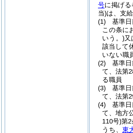
号
に掲げる
当)
は、支
(1)
基準日
この条に
いう。)
又
該当して
いない職
(2)
基準日
て、法第
る職員
(3)
基準日
て、法第
(4)
基準日
て、地方
110号)
第
うち、
東