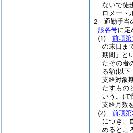
ないで徒
ロメート
2
通勤手当
該各号
に定
(1)
前項第
の末日ま
期間」とい
たその者
る額
(以
支給対象
たすもの
いう。)
で
支給月数
(2)
前項第
につき、
めるとこ