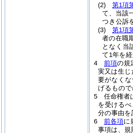
(2)
第1項
て、当該
つき公訴
(3)
第1項
者の在職
となく当
て1年を
4
前項
の規
実又は生じ
要がなくな
げるもので
5
任命権者
を受けるべ
分の事由を
6
前各項
に
事項は、規