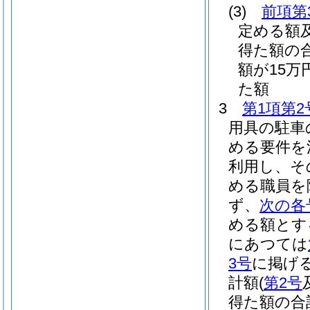
(3)
前項第
定める額
得た額の
額が15
た額
3
第1項第2
用具の駐車
める要件を
利用し、そ
める職員を
ず、
次の各
める額とす
にあつては
3号
に掲げ
計額
(
第2号
得た額の合