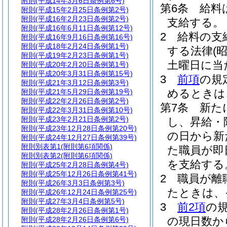
附則
(平成14年3月6日条例第6号)
第6条
給料
附則
(平成15年2月25日条例第2号)
附則
(平成16年2月23日条例第2号)
支給する。
附則
(平成16年6月11日条例第12号)
2
給料の支
附則
(平成16年9月16日条例第16号)
附則
(平成18年2月24日条例第1号)
する法律
(
附則
(平成19年2月23日条例第1号)
土曜日に当
附則
(平成20年2月20日条例第1号)
附則
(平成20年3月31日条例第15号)
3
前項
の規
附則
(平成21年3月12日条例第3号)
めるときは
附則
(平成21年5月29日条例第19号)
附則
(平成22年2月26日条例第2号)
第7条
新た
附則
(平成22年3月31日条例第10号)
附則
(平成23年2月21日条例第2号)
し、昇給・
附則
(平成23年12月28日条例第20号)
の日から新
附則
(平成24年12月27日条例第39号)
附則別表第1
(附則第6項関係)
た職員が即
附則別表第2
(附則第6項関係)
を支給する
附則
(平成25年2月28日条例第4号)
附則
(平成25年12月26日条例第41号)
2
職員が離
附則
(平成26年3月3日条例第3号)
たときは、
附則
(平成26年12月24日条例第25号)
附則
(平成27年3月4日条例第5号)
3
前2項
の
附則
(平成28年2月26日条例第1号)
の現日数か
附則
(平成28年2月26日条例第6号)