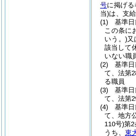
号
に掲げる
当)
は、支
(1)
基準日
この条に
いう。)
又
該当して
いない職
(2)
基準日
て、法第
る職員
(3)
基準日
て、法第
(4)
基準日
て、地方
110号)
第
うち、
東