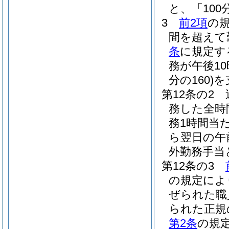
と、「100
3
前2項
の
間を超えて
条
に規定す
務が午後1
分の160)
を
第12条の2
務した全時
務1時間当た
ら翌日の午前
外勤務手当
第12条の3
の規定によ
ぜられた職
られた正規
第2条
の規