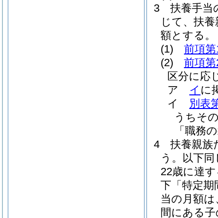
3
扶養手当
じて、扶養
額とする。
(1)
前項第
(2)
前項第
区分に応
ア
イ
に
イ
別表第
うちその
「職務の
4
扶養親族
う。以下同
22歳に達
下「特定期
当の月額は
間にある子