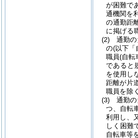
が困難で
通機関を
の通勤距
に掲げる
(2)
通勤の
の
(以下「
職員
(自
であると
を使用し
距離が片
職員を除く
(3)
通勤の
つ、自転
利用し、
しく困難
自転車等