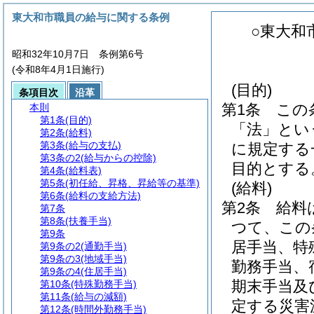
東大和市職員の給与に関する条例
○東大和
昭和32年10月7日 条例第6号
(令和8年4月1日施行)
(目的)
条項目次
沿革
第1条
この
本則
第1条
(目的)
「法」とい
第2条
(給料)
第3条
(給与の支払)
に規定する
第3条の2
(給与からの控除)
目的とする
第4条
(給料表)
第5条
(初任給、昇格、昇給等の基準)
(給料)
第6条
(給料の支給方法)
第2条
給料
第7条
第8条
(扶養手当)
つて、この
第9条
居手当、特
第9条の2
(通勤手当)
第9条の3
(地域手当)
勤務手当、
第9条の4
(住居手当)
期末手当及
第10条
(特殊勤務手当)
第11条
(給与の減額)
定する災害
第12条
(時間外勤務手当)