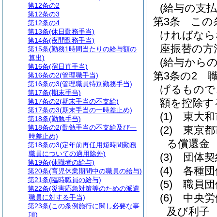
第12条の2
(給与の支払
第12条の3
第3条
この
第12条の4
第13条
(休日勤務手当)
ければなら
第14条
(夜間勤務手当)
座振替の方
第15条
(勤務1時間当たりの給与額の
算出)
(給与からの
第16条
(宿日直手当)
第3条の2
第16条の2
(管理職手当)
第16条の3
(管理職員特別勤務手当)
げるもので
第17条
(期末手当)
額を控除す
第17条の2
(期末手当の不支給)
第17条の3
(期末手当の一時差止め)
(1)
東大和
第18条
(勤勉手当)
第18条の2
(勤勉手当の不支給及び一
(2)
東京都
時差止め)
る償還金
第18条の3
(定年前再任用短時間勤務
職員についての適用除外)
(3)
団体契
第19条
(休職者の給与)
(4)
各種団
第20条
(育児休業期間中の職員の給与)
第21条
(臨時職員の給与)
(5)
職員団
第22条
(災害応急対策等のための派遣
(6)
中央労
職員に対する手当)
第23条
(この条例施行に関し必要な事
及び利子
項)