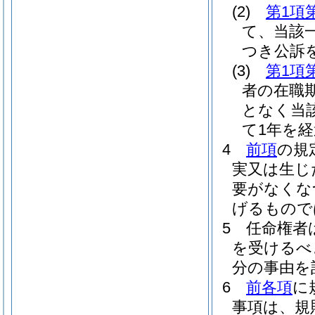
(2)
第1項
て、当該
つき公訴
(3)
第1項
者の在職
となく当
て1年を
4
前項
の規
実又は生じ
要がなくな
げるもので
5
任命権者
を受けるべ
分の事由を
6
前各項
に
事項は、規