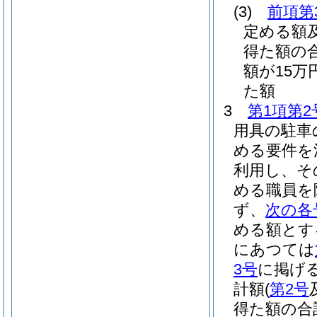
(3)
前項第
定める額
得た額の
額が15
た額
3
第1項第2
用具の駐車
める要件を
利用し、そ
める職員を
ず、
次の各
める額とす
にあつては
3号
に掲げ
計額
(
第2号
得た額の合