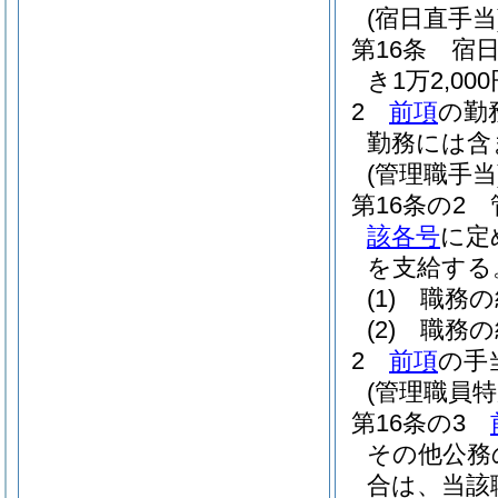
(宿日直手当
第16条
宿
き1万2,0
2
前項
の勤
勤務には含
(管理職手当
第16条の2
該各号
に定
を支給する
(1)
職務の
(2)
職務の
2
前項
の手
(管理職員特
第16条の3
その他公務
合は、当該