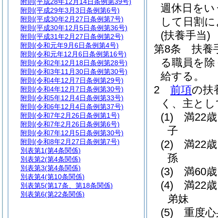
附則
(平成28年12月14日条例第39号)
週休日をい
附則
(平成29年3月3日条例第6号)
附則
(平成30年2月27日条例第7号)
して日割に
附則
(平成30年12月5日条例第36号)
(扶養手当)
附則
(平成31年2月27日条例第2号)
附則
(令和元年9月6日条例第4号)
第8条
扶養
附則
(令和元年12月6日条例第16号)
る職員を除
附則
(令和2年12月18日条例第28号)
附則
(令和3年11月30日条例第30号)
給する。
附則
(令和4年12月7日条例第29号)
2
前項
の扶
附則
(令和4年12月7日条例第30号)
附則
(令和5年12月4日条例第33号)
く、主とし
附則
(令和6年12月4日条例第37号)
(1)
満22
附則
(令和7年2月26日条例第1号)
附則
(令和7年2月26日条例第6号)
子
附則
(令和7年12月5日条例第30号)
附則
(令和8年2月27日条例第7号)
(2)
満22
別表第1
(第4条関係)
孫
別表第2
(第4条関係)
別表第3
(第4条関係)
(3)
満60
別表第4
(第10条関係)
(4)
満22
別表第5
(第17条、第18条関係)
別表第6
(第22条関係)
弟妹
(5)
重度心