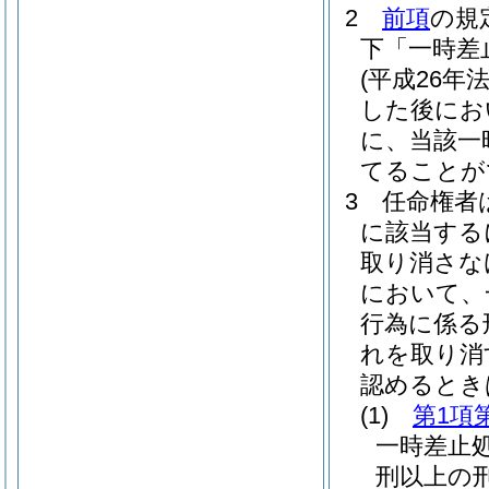
2
前項
の規
下「一時差
(平成26年法
した後にお
に、当該一
てることが
3
任命権者
に該当する
取り消さな
において、
行為に係る
れを取り消
認めるとき
(1)
第1項
一時差止
刑以上の