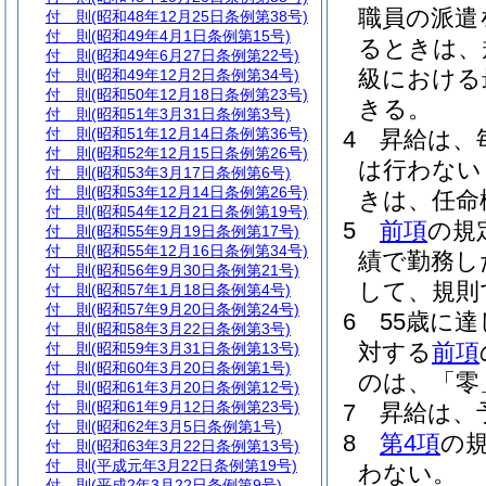
職員の派遣
付 則
(昭和48年12月25日条例第38号)
付 則
(昭和49年4月1日条例第15号)
るときは、
付 則
(昭和49年6月27日条例第22号)
級における
付 則
(昭和49年12月2日条例第34号)
付 則
(昭和50年12月18日条例第23号)
きる。
付 則
(昭和51年3月31日条例第3号)
付 則
(昭和51年12月14日条例第36号)
4
昇給は、
付 則
(昭和52年12月15日条例第26号)
は行わない
付 則
(昭和53年3月17日条例第6号)
付 則
(昭和53年12月14日条例第26号)
きは、任命
付 則
(昭和54年12月21日条例第19号)
5
前項
の規
付 則
(昭和55年9月19日条例第17号)
付 則
(昭和55年12月16日条例第34号)
績で勤務し
付 則
(昭和56年9月30日条例第21号)
して、規則
付 則
(昭和57年1月18日条例第4号)
付 則
(昭和57年9月20日条例第24号)
6
55歳に
付 則
(昭和58年3月22日条例第3号)
対する
前項
付 則
(昭和59年3月31日条例第13号)
付 則
(昭和60年3月20日条例第1号)
のは、「零
付 則
(昭和61年3月20日条例第12号)
付 則
(昭和61年9月12日条例第23号)
7
昇給は、
付 則
(昭和62年3月5日条例第1号)
8
第4項
の
付 則
(昭和63年3月22日条例第13号)
付 則
(平成元年3月22日条例第19号)
わない。
付 則
(平成2年3月22日条例第9号)