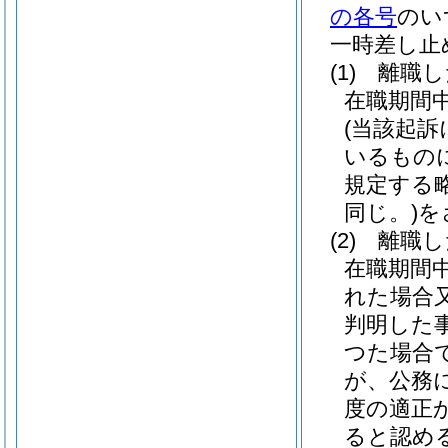
の各号
のい
一時差し止
(1)
離職し
在職期間
(当該起
いるもの
規定する
同じ。)
を
(2)
離職し
在職期間
れた場合
判明した
つた場合
が、公務
度の適正
ると認め