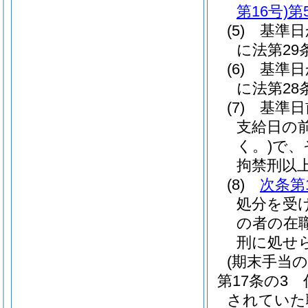
第16号)
第
(5)
基準日
に法第2
(6)
基準日
に法第2
(7)
基準日
支給日の
く。)
で、
拘禁刑以
(8)
次条第
処分を受
の者の在
刑に処せ
(期末手当の
第17条の3
されていた