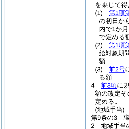
を乗じて得
(1)
第1項
の初日から
内で1か
で定める
(2)
第1項
給対象期
額
(3)
前2号
る額
4
前3項
に
額の改定そ
定める。
(地域手当)
第9条の3
2
地域手当