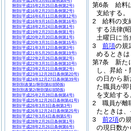
附則
(平成14年3月6日条例第6号)
第6条
給料
附則
(平成15年2月25日条例第2号)
附則
(平成16年2月23日条例第2号)
支給する。
附則
(平成16年6月11日条例第12号)
2
給料の支
附則
(平成16年9月16日条例第16号)
附則
(平成18年2月24日条例第1号)
する法律
(
附則
(平成19年2月23日条例第1号)
土曜日に当
附則
(平成20年2月20日条例第1号)
附則
(平成20年3月31日条例第15号)
3
前項
の規
附則
(平成21年3月12日条例第3号)
めるときは
附則
(平成21年5月29日条例第19号)
附則
(平成22年2月26日条例第2号)
第7条
新た
附則
(平成22年3月31日条例第10号)
附則
(平成23年2月21日条例第2号)
し、昇給・
附則
(平成23年12月28日条例第20号)
の日から新
附則
(平成24年12月27日条例第39号)
附則別表第1
(附則第6項関係)
た職員が即
附則別表第2
(附則第6項関係)
を支給する
附則
(平成25年2月28日条例第4号)
附則
(平成25年12月26日条例第41号)
2
職員が離
附則
(平成26年3月3日条例第3号)
たときは、
附則
(平成26年12月24日条例第25号)
附則
(平成27年3月4日条例第5号)
3
前2項
の
附則
(平成28年2月26日条例第1号)
の現日数か
附則
(平成28年2月26日条例第6号)