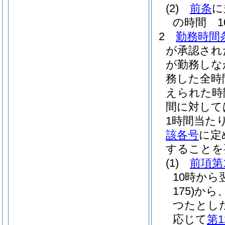
(2)
前条
に
の時間 1
2
勤務時間
が承認され
が勤務しな
務した全時
えられた時
間に対して
1時間当た
該各号
に定
することを
(1)
前項第
10時から
175)
から
つたとし
応じて
第1