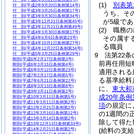
(1)
別表第
付 則
(平成2年9月20日条例第14号)
付 則
(平成3年3月25日条例第17号)
うち、そ
付 則
(平成3年9月30日条例第34号)
が5級であ
付 則
(平成3年12月21日条例第45号)
付 則
(平成3年12月21日条例第49号)
(2)
職務の
付 則
(平成4年3月30日条例第17号)
その属す
付 則
(平成4年6月6日条例第23号)
付 則
(平成4年10月1日条例第27号)
る職員
付 則
(平成4年12月22日条例第34号)
付 則
(平成5年3月25日条例第29号)
9
法第22
附則
(平成6年2月17日条例第3号)
前再任用短
附則
(平成6年3月15日条例第4号)
附則
(平成6年9月12日条例第23号)
適用される
附則
(平成7年2月17日条例第5号)
る基準給料
附則
(平成7年6月21日条例第22号)
附則
(平成8年3月13日条例第8号)
に、
東大和
附則
(平成9年3月11日条例第2号)
成20年条
附則
(平成10年3月11日条例第5号)
附則
(平成11年3月11日条例第2号)
項
の規定に
附則
(平成12年2月21日条例第2号)
の1週間の
附則
(平成12年3月16日条例第12号)
附則
(平成13年3月14日条例第2号)
除して得た
附則
(平成13年12月13日条例第33号)
附則
(平成14年2月21日条例第2号)
(給料の支給