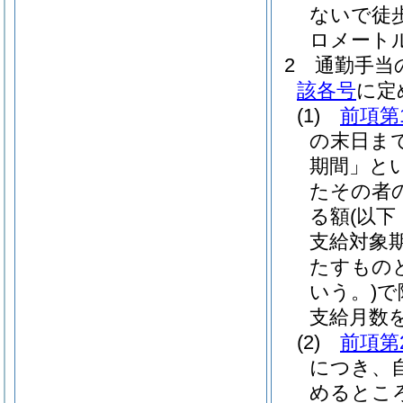
ないで徒
ロメート
2
通勤手当
該各号
に定
(1)
前項第
の末日ま
期間」とい
たその者
る額
(以
支給対象
たすもの
いう。)
で
支給月数
(2)
前項第
につき、
めるとこ