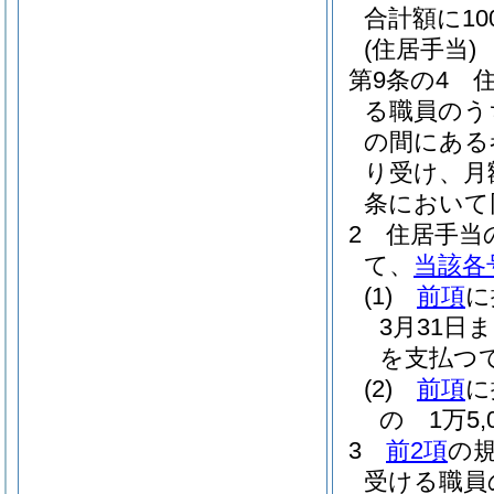
合計額に1
(住居手当)
第9条の4
る職員のう
の間にある
り受け、月額
条において
2
住居手当
て、
当該各
(1)
前項
に
3月31
を支払つ
(2)
前項
に
の 1万5,
3
前2項
の
受ける職員