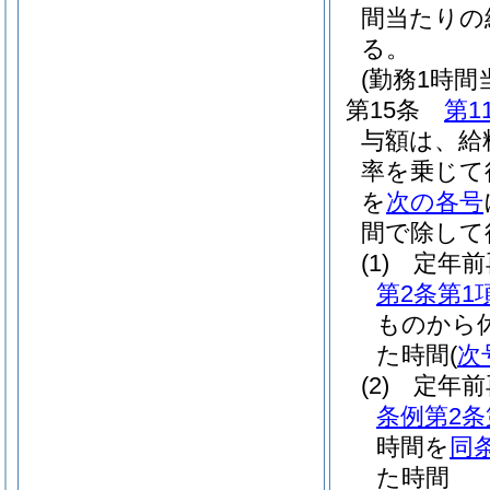
間当たりの
る。
(勤務1時
第15条
第1
与額は、給
率を乗じて
を
次の各号
間で除して
(1)
定年前
第2条第1
ものから
た時間
(
次
(2)
定年前
条例第2条
時間を
同
た時間