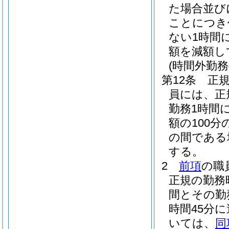
た場合並び
ことにつき
ない1時間
額を減額し
(時間外勤務
第12条
正
員には、正
勤務1時間
額の100分の
の間である場
する。
2
前項
の職
正規の勤務
間とその勤
時間45分
いては、
同