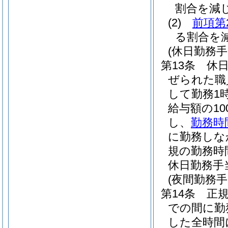
割合を減
(2)
前項第
る割合を
(休日勤務手
第13条
休
ぜられた職
して勤務1
給与額の1
し、
勤務時
に勤務しな
規の勤務時
休日勤務手
(夜間勤務手
第14条
正
での間に勤
した全時間