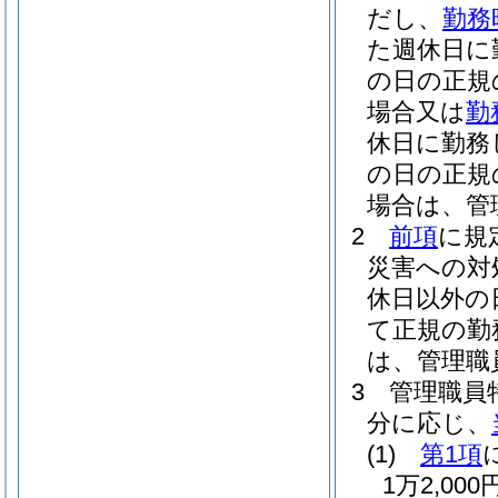
だし、
勤務
た週休日に
の日の正規
場合又は
勤
休日に勤務
の日の正規
場合は、管
2
前項
に規
災害への対
休日以外の
て正規の勤
は、管理職
3
管理職員
分に応じ、
(1)
第1項
1万2,0