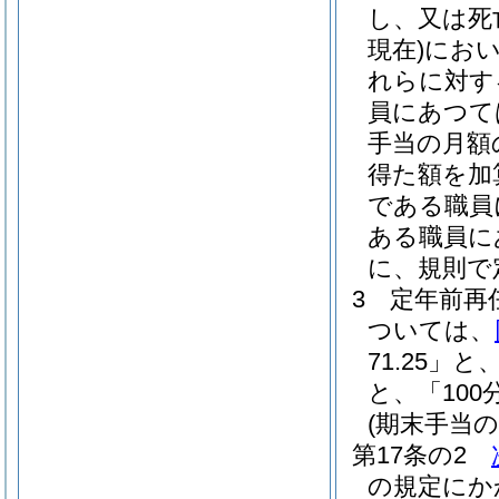
し、又は死
現在)
にお
れらに対す
員にあつて
手当の月額
得た額を加算
である職員に
ある職員にあ
に、規則で
3
定年前再
ついては、
71.25」と
と、「100
(期末手当の
第17条の2
の規定にか