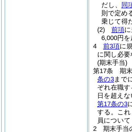
だし、
同
則で定める
乗じて得
(2)
前項
に
6,000
4
前3項
に
に関し必要
(期末手当)
第17条
期末
条の3
まで
ぞれ在職す
日を超えな
第17条の3
する。
これ
員について
2
期末手当