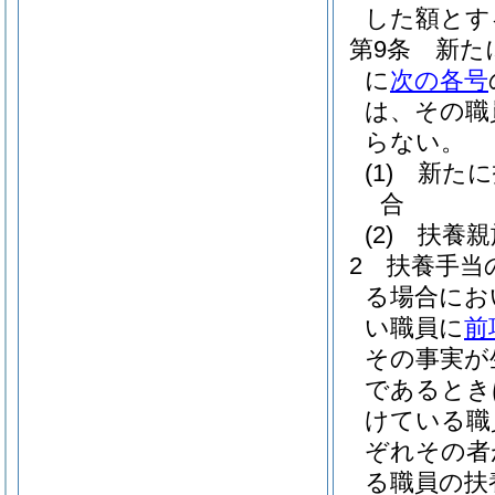
した額とす
第9条
新た
に
次の各号
は、その職
らない。
(1)
新たに
合
(2)
扶養親
2
扶養手当
る場合にお
い職員に
前
その事実が
であるとき
けている職
ぞれその者
る職員の扶