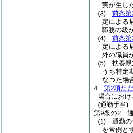
実が生じ
(3)
前条第
定による
職務の級
(4)
前条第
定による
外の職員
(5)
扶養親
うち特定
なつた場
4
第2項た
場合におけ
(通勤手当)
第9条の2
(1)
通勤の
を常例と