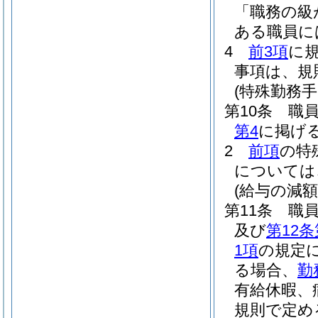
「職務の級
ある職員に
4
前3項
に
事項は、規
(特殊勤務手
第10条
職
第4
に掲げ
2
前項
の特
については
(給与の減額
第11条
職
及び
第12条
1項
の規定
る場合、
勤
有給休暇、
規則で定め