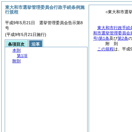
東大和市選挙管理委員会行政手続条例施
行規程
○東大和市選
平成9年5月21日 選挙管理委員会告示第8
東大和市行政手続
号
和市選挙管理委員会
(平成9年5月21日施行)
号)
第1条
及び
第2条
附
則
条項目次
沿革
この規程
は、平成
本則
第1項
附則